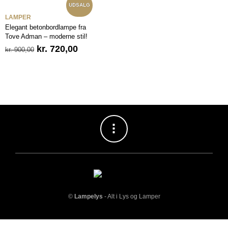
UDSALG
LAMPER
Elegant betonbordlampe fra
Tove Adman – moderne stil!
Den
Den
kr.
720,00
kr.
900,00
oprindelige
aktuelle
pris
pris
var:
er:
kr. 900,00.
kr. 720,00.
©
Lampelys
- Alt i Lys og Lamper