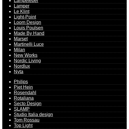
Lampefeber
Lamper
Le Klint
Light-Point
Loom Design
Louis Poulsen
Made By Hand
Marset
Martinelli Luce
Milan
New Works
Nordic Living
Nordlux
Nyta
Philips
Piet Hein
Rosendahl
Rotaliana
Secto Design
SLAMP
Studio Italia design
Tom Rossau
Top Light