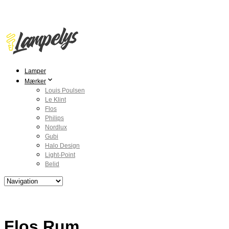
Lamper
Mærker
Louis Poulsen
Le Klint
Flos
Philips
Nordlux
Gubi
Halo Design
Light-Point
Belid
Flos Rum