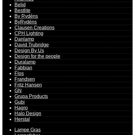
Belid
Bestlite
By Rydéns
ByRydéns
Clausen Creations
CPH Lighting
Danlamp
David Trubridge
Design By Us
Design for the people
Duralamp
Fabbian
Flos
Frandsen
Fritz Hansen
GN
Grupa Products
Gubi
Hagro
Halo Design
Herstal
Lampe Gras