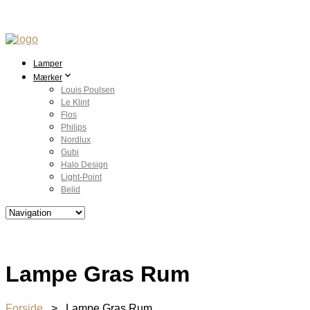
Lamper
Mærker
Louis Poulsen
Le Klint
Flos
Philips
Nordlux
Gubi
Halo Design
Light-Point
Belid
Lampe Gras Rum
Forside
> Lampe Gras Rum