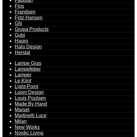
Fabbian
Flos
Frandsen
Fritz Hansen
GN
Grupa Products
Gubi
Hagro
Halo Design
Herstal
Lampe Gras
Lampefeber
Lamper
Le Klint
Light-Point
Loom Design
Louis Poulsen
Made By Hand
Marset
Martinelli Luce
Milan
New Works
Nordic Living