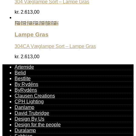
304 Væglampe Sort – Lampe Gras
kr.
2.613,00
Køb Hos Luxlight.dk
Lampe Gras
304CA Væglampe Sort – Lampe Gras
kr.
2.613,00
Artemide
Belid
Bestlite
By Rydéns
ByRydéns
Clausen Creations
CPH Lighting
Danlamp
David Trubridge
Design By Us
Design for the people
Duralamp