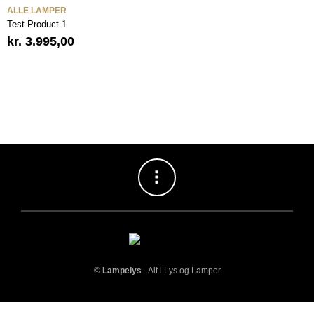
ALLE LAMPER
Test Product 1
kr.
3.995,00
©
Lampelys
- Alt i Lys og Lamper