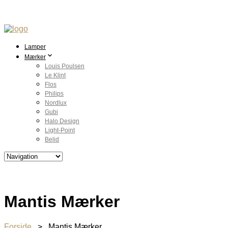
Lamper
Mærker
Louis Poulsen
Le Klint
Flos
Philips
Nordlux
Gubi
Halo Design
Light-Point
Belid
Mantis Mærker
Forside
> Mantis Mærker