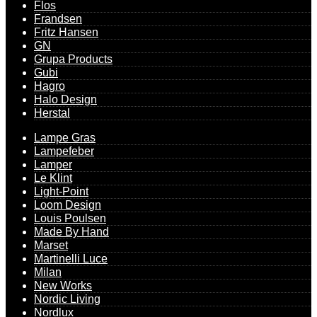
Flos
Frandsen
Fritz Hansen
GN
Grupa Products
Gubi
Hagro
Halo Design
Herstal
Lampe Gras
Lampefeber
Lamper
Le Klint
Light-Point
Loom Design
Louis Poulsen
Made By Hand
Marset
Martinelli Luce
Milan
New Works
Nordic Living
Nordlux