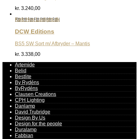
kr.
3.240,00
Køb Hos Luxlight.dk
DCW Editions
BS5 SW Sort m/ Afbryder – Mantis
kr.
3.338,00
Artemide
Belid
Bestlite
By Rydéns
ByRydéns
Clausen Creations
CPH Lighting
Danlamp
David Trubridge
Design By Us
Design for the people
Duralamp
Fabbian