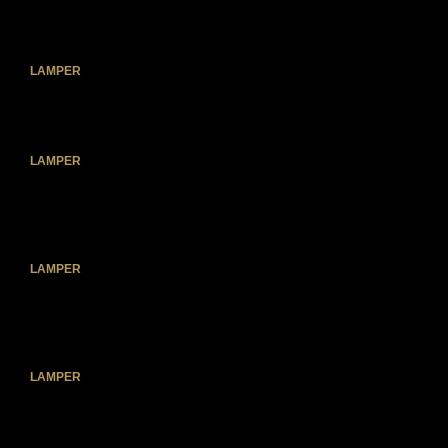
Ambience – Lamp Intelligent & New York base
kr.
1.498,00
LAMPER
Ambience – Intelligent Lampe med London Base
kr.
898,00
LAMPER
SACKit Light 150 – Dansk Design Lampe til Indendørs og
Udendørs brug
kr.
999,00
LAMPER
Ambience – Intelligent lampe fra SACKit – Støvtæt &
Vandtæt
kr.
599,00
LAMPER
Basic 500N Pendel i Sort – Tidløs Belysning til Stuen
kr.
3.495,00