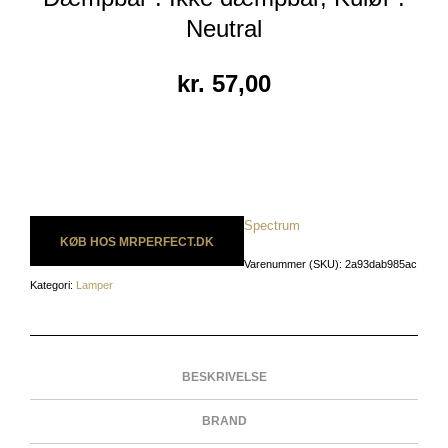
Neutral
kr.
57,00
Spectrum
KØB HOS MRPERFECT.DK
Varenummer (SKU):
2a93dab985ac
Kategori:
Lamper
BESKRIVELSE
BRAND