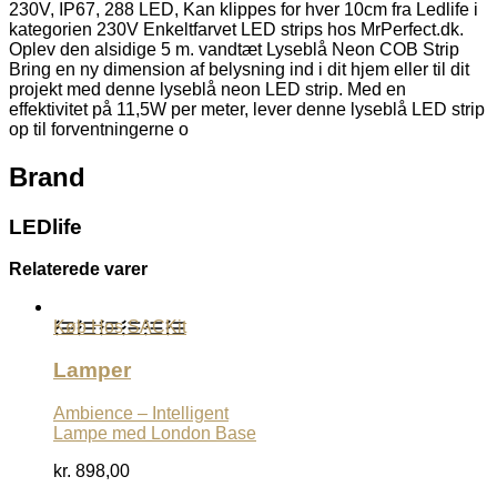
230V, IP67, 288 LED, Kan klippes for hver 10cm fra Ledlife i
kategorien 230V Enkeltfarvet LED strips hos MrPerfect.dk.
Oplev den alsidige 5 m. vandtæt Lyseblå Neon COB Strip
Bring en ny dimension af belysning ind i dit hjem eller til dit
projekt med denne lyseblå neon LED strip. Med en
effektivitet på 11,5W per meter, lever denne lyseblå LED strip
op til forventningerne o
Brand
LEDlife
Relaterede varer
Køb Hos SACKit
Lamper
Ambience – Intelligent
Lampe med London Base
kr.
898,00