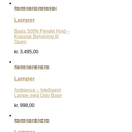
Køb Hos Luxlight.dk
Lamper
Basis 500N Pendel Hvid –
Klassisk Belysning til
Stuen
kr.
3.495,00
Køb Hos SACKit
Lamper
Ambience – Intelligent
Lampe med Oslo Base
kr.
998,00
Køb Hos SACKit
Lamper