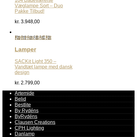
104 Badeværelse
Væglampe Sort – Duo
Pakke Tilbud!
kr.
3.948,00
Køb Hos SACKit
Lamper
SACKit Light 350 –
Vandtæt lampe med dansk
design
kr.
2.799,00
Artemide
Belid
Bestlite
By Rydéns
ByRydéns
Clausen Creations
CPH Lighting
Danlamp