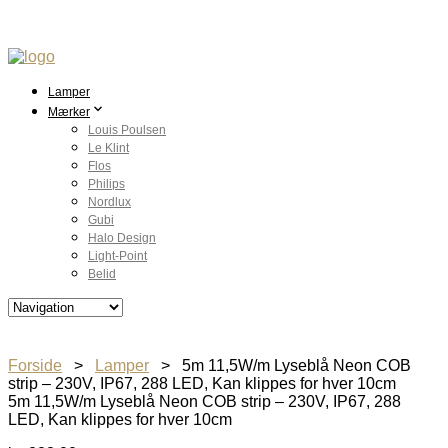
Lamper
Mærker
Louis Poulsen
Le Klint
Flos
Philips
Nordlux
Gubi
Halo Design
Light-Point
Belid
Forside
>
Lamper
> 5m 11,5W/m Lyseblå Neon COB
strip – 230V, IP67, 288 LED, Kan klippes for hver 10cm
5m 11,5W/m Lyseblå Neon COB strip – 230V, IP67, 288
LED, Kan klippes for hver 10cm