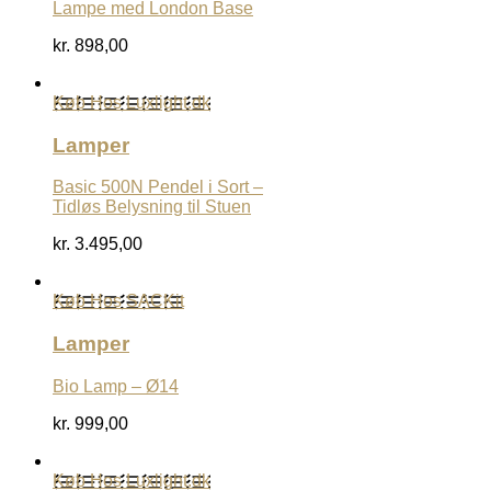
Lampe med London Base
kr.
898,00
Køb Hos Luxlight.dk
Lamper
Basic 500N Pendel i Sort –
Tidløs Belysning til Stuen
kr.
3.495,00
Køb Hos SACKit
Lamper
Bio Lamp – Ø14
kr.
999,00
Køb Hos Luxlight.dk