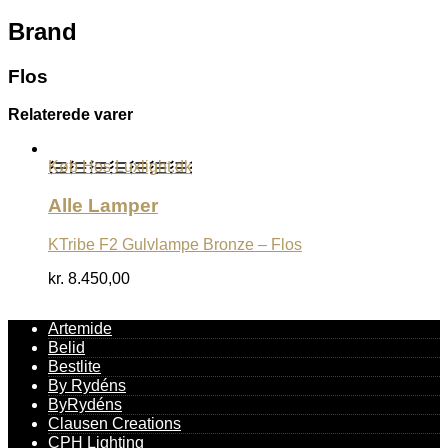
Brand
Flos
Relaterede varer
Køb Hos Luxlight.dk
Alle Lamper
KTribe F2 Gulvlampe Bronze – Flos
kr.
8.450,00
Artemide
Belid
Bestlite
By Rydéns
ByRydéns
Clausen Creations
CPH Lighting