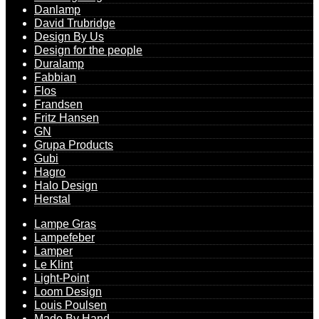
Danlamp
David Trubridge
Design By Us
Design for the people
Duralamp
Fabbian
Flos
Frandsen
Fritz Hansen
GN
Grupa Products
Gubi
Hagro
Halo Design
Herstal
Lampe Gras
Lampefeber
Lamper
Le Klint
Light-Point
Loom Design
Louis Poulsen
Made By Hand