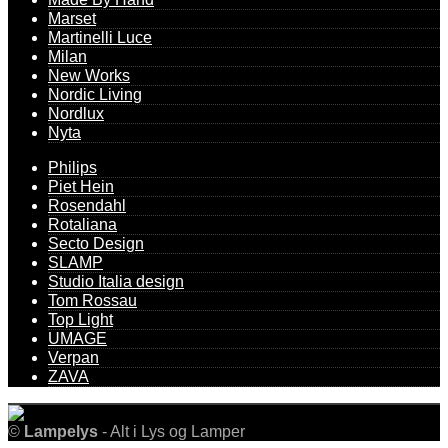
Marset
Martinelli Luce
Milan
New Works
Nordic Living
Nordlux
Nyta
Philips
Piet Hein
Rosendahl
Rotaliana
Secto Design
SLAMP
Studio Italia design
Tom Rossau
Top Light
UMAGE
Verpan
ZAVA
©
Lampelys
- Alt i Lys og Lamper