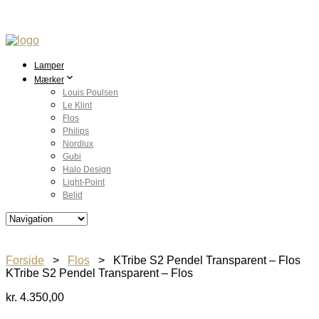
Lamper
Mærker
Louis Poulsen
Le Klint
Flos
Philips
Nordlux
Gubi
Halo Design
Light-Point
Belid
Forside
>
Flos
> KTribe S2 Pendel Transparent – Flos
KTribe S2 Pendel Transparent – Flos
kr.
4.350,00