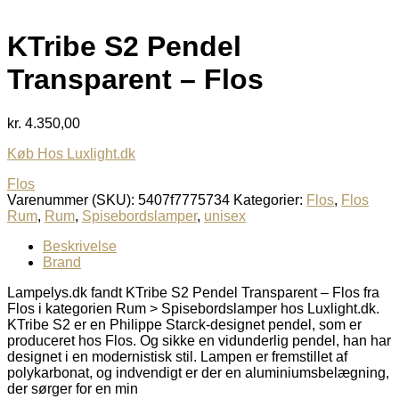
KTribe S2 Pendel
Transparent – Flos
kr.
4.350,00
Køb Hos Luxlight.dk
Flos
Varenummer (SKU):
5407f7775734
Kategorier:
Flos
,
Flos
Rum
,
Rum
,
Spisebordslamper
,
unisex
Beskrivelse
Brand
Lampelys.dk fandt KTribe S2 Pendel Transparent – Flos fra
Flos i kategorien Rum > Spisebordslamper hos Luxlight.dk.
KTribe S2 er en Philippe Starck-designet pendel, som er
produceret hos Flos. Og sikke en vidunderlig pendel, han har
designet i en modernistisk stil. Lampen er fremstillet af
polykarbonat, og indvendigt er der en aluminiumsbelægning,
der sørger for en min