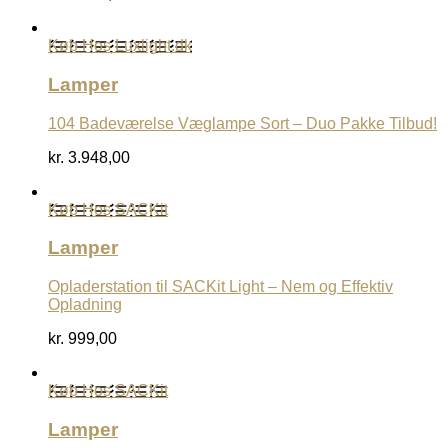
Køb Hos Luxlight.dk
Lamper
104 Badeværelse Væglampe Sort – Duo Pakke Tilbud!
kr.
3.948,00
Køb Hos SACKit
Lamper
Opladerstation til SACKit Light – Nem og Effektiv
Opladning
kr.
999,00
Køb Hos SACKit
Lamper