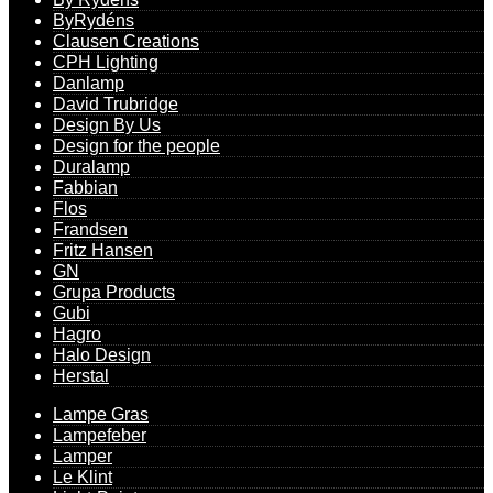
ByRydéns
Clausen Creations
CPH Lighting
Danlamp
David Trubridge
Design By Us
Design for the people
Duralamp
Fabbian
Flos
Frandsen
Fritz Hansen
GN
Grupa Products
Gubi
Hagro
Halo Design
Herstal
Lampe Gras
Lampefeber
Lamper
Le Klint