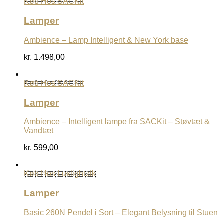
Køb Hos SACKit
Lamper
Ambience – Lamp Intelligent & New York base
kr.
1.498,00
Køb Hos SACKit
Lamper
Ambience – Intelligent lampe fra SACKit – Støvtæt &
Vandtæt
kr.
599,00
Køb Hos Luxlight.dk
Lamper
Basic 260N Pendel i Sort – Elegant Belysning til Stuen