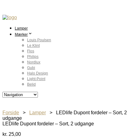
Lamper
Mærker
Louis Poulsen
Le Klint
Flos
Philips
Nordlux
Gubi
Halo Design
Light-Point
Belid
Forside
>
Lamper
> LEDlife Dupont fordeler – Sort, 2
udgange
LEDlife Dupont fordeler – Sort, 2 udgange
kr.
25,00