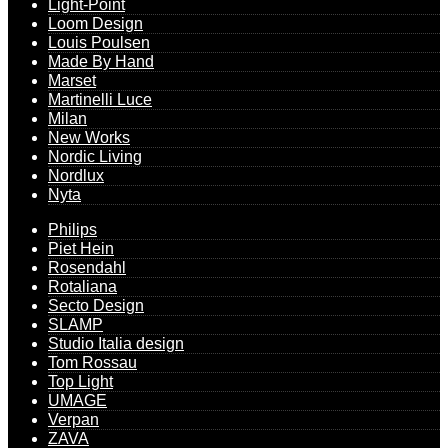
Light-Point
Loom Design
Louis Poulsen
Made By Hand
Marset
Martinelli Luce
Milan
New Works
Nordic Living
Nordlux
Nyta
Philips
Piet Hein
Rosendahl
Rotaliana
Secto Design
SLAMP
Studio Italia design
Tom Rossau
Top Light
UMAGE
Verpan
ZAVA