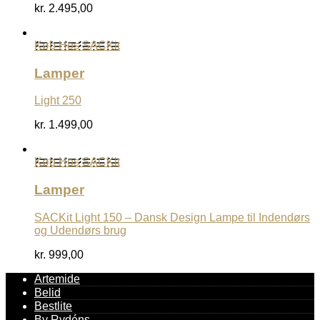
kr.
2.495,00
Køb Hos SACKit
Lamper
Light 250
kr.
1.499,00
Køb Hos SACKit
Lamper
SACKit Light 150 – Dansk Design Lampe til Indendørs
og Udendørs brug
kr.
999,00
Artemide
Belid
Bestlite
By Rydéns