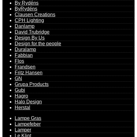
By Rydéns
ByRydéns
Clausen Creations
CPH Lighting
Danlamp
David Trubridge
Design By Us
Design for the people
Duralamp
Fabbian
Flos
Frandsen
Fritz Hansen
GN
Grupa Products
Gubi
Hagro
Halo Design
Herstal
Lampe Gras
Lampefeber
Lamper
Le Klint