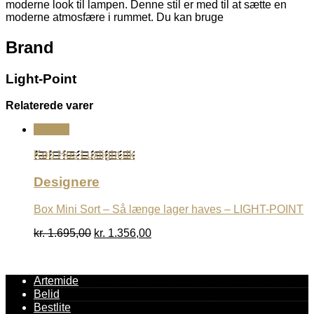
moderne look til lampen. Denne stil er med til at sætte en
moderne atmosfære i rummet. Du kan bruge
Brand
Light-Point
Relaterede varer
Udsalg
Køb Hos Luxlight.dk
Designere
Box Mini Sort – Så længe lager haves – LIGHT-POINT
Den
Den
kr.
1.695,00
kr.
1.356,00
oprindelige
aktuelle
pris
pris
var:
er:
Artemide
kr. 1.695,00.
kr. 1.356,00.
Belid
Bestlite