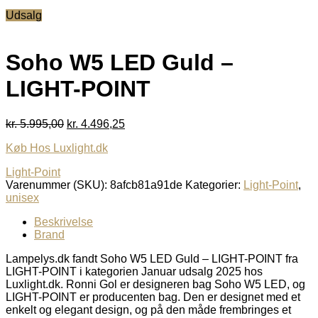
oprindelige
aktuelle
Udsalg
pris
pris
var:
er:
kr. 5.995,00.
kr. 4.496,25.
Soho W5 LED Guld –
LIGHT-POINT
Den
Den
kr.
5.995,00
kr.
4.496,25
oprindelige
aktuelle
Køb Hos Luxlight.dk
pris
pris
var:
er:
Light-Point
kr. 5.995,00.
kr. 4.496,25.
Varenummer (SKU):
8afcb81a91de
Kategorier:
Light-Point
,
unisex
Beskrivelse
Brand
Lampelys.dk fandt Soho W5 LED Guld – LIGHT-POINT fra
LIGHT-POINT i kategorien Januar udsalg 2025 hos
Luxlight.dk. Ronni Gol er designeren bag Soho W5 LED, og
LIGHT-POINT er producenten bag. Den er designet med et
enkelt og elegant design, og på den måde frembringes et