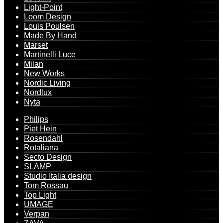
Light-Point
Loom Design
Louis Poulsen
Made By Hand
Marset
Martinelli Luce
Milan
New Works
Nordic Living
Nordlux
Nyta
Philips
Piet Hein
Rosendahl
Rotaliana
Secto Design
SLAMP
Studio Italia design
Tom Rossau
Top Light
UMAGE
Verpan