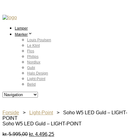
Lamper
Mærker
Louis Poulsen
Le Klint
Flos
Philips
Nordlux
Gubi
Halo Design
Light-Point
Belid
Forside
>
Light-Point
> Soho W5 LED Guld – LIGHT-
POINT
Soho W5 LED Guld – LIGHT-POINT
Den
Den
kr.
5.995,00
kr.
4.496,25