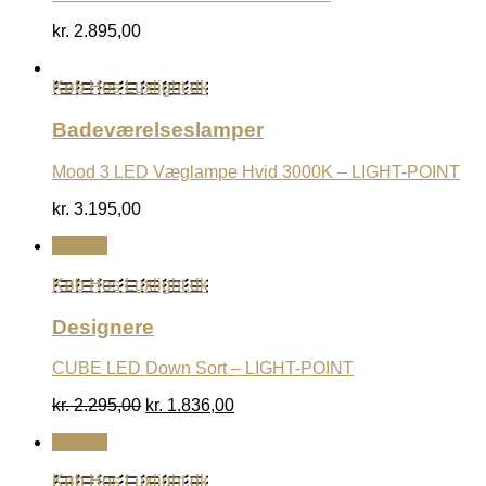
kr.
2.895,00
Køb Hos Luxlight.dk
Badeværelseslamper
Mood 3 LED Væglampe Hvid 3000K – LIGHT-POINT
kr.
3.195,00
Udsalg
Køb Hos Luxlight.dk
Designere
CUBE LED Down Sort – LIGHT-POINT
Den
Den
kr.
2.295,00
kr.
1.836,00
oprindelige
aktuelle
Udsalg
pris
pris
var:
er:
Køb Hos Luxlight.dk
kr. 2.295,00.
kr. 1.836,00.