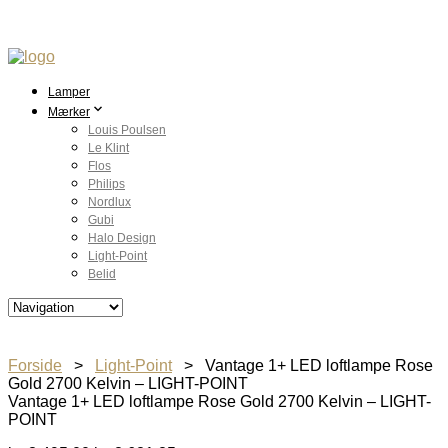
Lamper
Mærker
Louis Poulsen
Le Klint
Flos
Philips
Nordlux
Gubi
Halo Design
Light-Point
Belid
Forside
>
Light-Point
> Vantage 1+ LED loftlampe Rose
Gold 2700 Kelvin – LIGHT-POINT
Vantage 1+ LED loftlampe Rose Gold 2700 Kelvin – LIGHT-
POINT