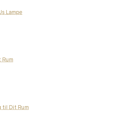
 Us Lampe
it Rum
 til Dit Rum