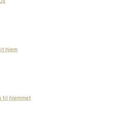
Us
it hjem
 til hjemmet