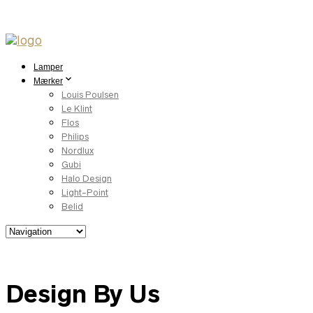
Lamper
Mærker
Louis Poulsen
Le Klint
Flos
Philips
Nordlux
Gubi
Halo Design
Light-Point
Belid
Design By Us