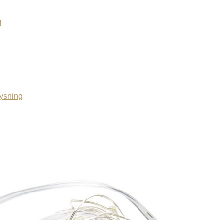
!
lysning