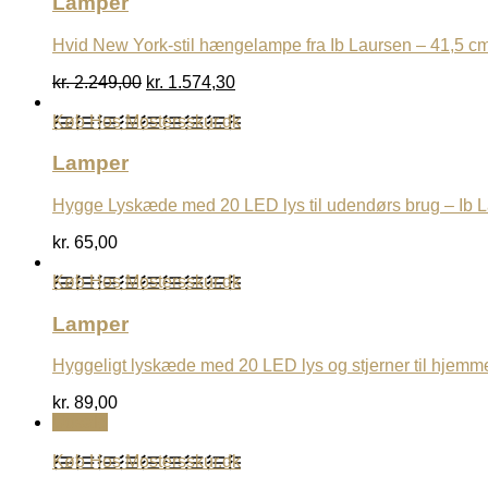
Lamper
Hvid New York-stil hængelampe fra Ib Laursen – 41,5 c
Den
Den
kr.
2.249,00
kr.
1.574,30
oprindelige
aktuelle
pris
pris
Køb Hos Mostersskur.dk
var:
er:
kr. 2.249,00.
kr. 1.574,30.
Lamper
Hygge Lyskæde med 20 LED lys til udendørs brug – Ib 
kr.
65,00
Køb Hos Mostersskur.dk
Lamper
Hyggeligt lyskæde med 20 LED lys og stjerner til hjemm
kr.
89,00
Udsalg
Køb Hos Mostersskur.dk