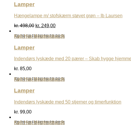
Lamper
Hængelampe m/ stofskærm støvet grøn – Ib Laursen
Den
Den
kr.
498,00
kr.
249,00
oprindelige
aktuelle
pris
pris
Køb Hos Mostersskur.dk
var:
er:
kr. 498,00.
kr. 249,00.
Lamper
Indendørs lyskæde med 20 pærer – Skab hygge hjemme
kr.
85,00
Køb Hos Mostersskur.dk
Lamper
Indendørs lyskæde med 50 stjerner og timerfunktion
kr.
99,00
Køb Hos Mostersskur.dk