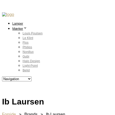
Lamper
Mærker
Louis Poulsen
Le Klint
Flos
Philips
Nordlux
Gubi
Halo Design
Light-Point
Belid
Ib Laursen
Forside
> Brands > Ib Laursen