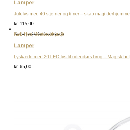
Lamper
Julelys med 40 stjerner og timer – skab magi derhjemme
kr.
115,00
Køb Hos Mostersskur.dk
Lamper
Lyskæde med 20 LED lys til udendørs brug – Magisk be
kr.
65,00