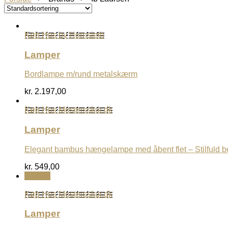
Køb Hos by Hornsleth
Lamper
Bordlampe m/rund metalskærm
kr.
2.197,00
Køb Hos Mostersskur.dk
Lamper
Elegant bambus hængelampe med åbent flet – Stilfuld b
kr.
549,00
Udsalg
Køb Hos Mostersskur.dk
Lamper