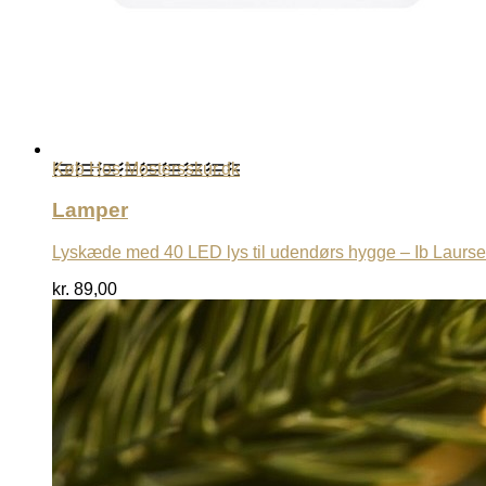
Køb Hos Mostersskur.dk
Lamper
Lyskæde med 40 LED lys til udendørs hygge – Ib Laurs
kr.
89,00