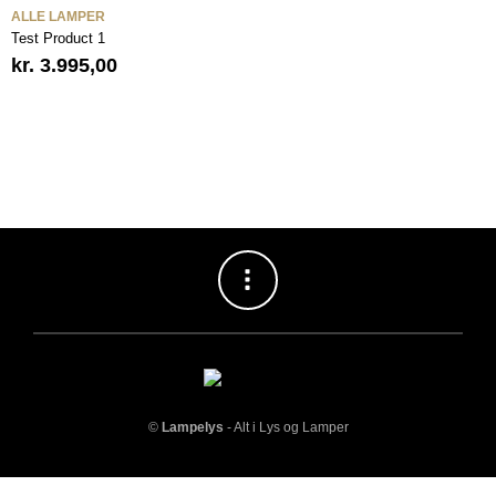
ALLE LAMPER
Test Product 1
kr.
3.995,00
©
Lampelys
- Alt i Lys og Lamper