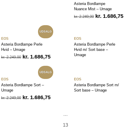
Asteria Bordlampe
Nuance Mist – Umage
Den
De
kr.
1.686,75
kr.
2.249,00
oprindelige
akt
pris
pri
var:
er:
UDSALG
kr. 2.249,00.
kr.
EOS
EOS
Asteria Bordlampe Perle
Asteria Bordlampe Perle
Hvid – Umage
Hvid m/ Sort base –
Umage
Den
Den
kr.
1.686,75
kr.
2.249,00
oprindelige
aktuelle
pris
pris
var:
er:
UDSALG
75.
kr. 2.249,00.
kr. 1.686,75.
EOS
EOS
Asteria Bordlampe Sort –
Asteria Bordlampe Sort m/
Umage
Sort base – Umage
Den
Den
kr.
1.686,75
kr.
2.249,00
oprindelige
aktuelle
pris
pris
var:
er:
…
75.
kr. 2.249,00.
kr. 1.686,75.
13