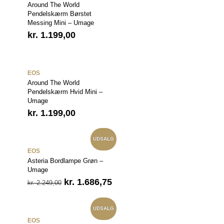
Around The World
Pendelskærm Børstet
Messing Mini – Umage
kr.
1.199,00
EOS
Around The World
Pendelskærm Hvid Mini –
Umage
kr.
1.199,00
UDSALG
EOS
Asteria Bordlampe Grøn –
Umage
n
Den
Den
kr.
1.686,75
kr.
2.249,00
uelle
oprindelige
aktuelle
s
pris
pris
var:
er:
UDSALG
 1.686,75.
kr. 2.249,00.
kr. 1.686,75.
EOS