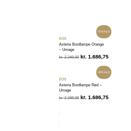
UDSALG
EOS
Asteria Bordlampe Orange
– Umage
Den
Den
kr.
1.686,75
kr.
2.249,00
oprindelige
aktuelle
pris
pris
var:
er:
UDSALG
kr. 2.249,00.
kr. 1.686,
EOS
Asteria Bordlampe Rød –
Umage
Den
Den
kr.
1.686,75
kr.
2.249,00
oprindelige
aktuelle
pris
pris
var:
er:
kr. 2.249,00.
kr. 1.686,