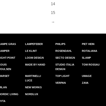
14
15
→
LAMPE GRAS
LAMPEFEBER
PHILIPS
PIET HEIN
LAMPER
LE KLINT
ROSENDAHL
ROTALIANA
LIGHT-POINT
LOOM DESIGN
SECTO DESIGN
SLAMP
LOUIS
MADE BY HAND
STUDIO ITALIA
TOM ROSSAU
POULSEN
DESIGN
MARSET
MARTINELLI
TOP LIGHT
UMAGE
LUCE
VERPAN
ZAVA
MILAN
NEW WORKS
NORDIC LIVING
NORDLUX
NYTA