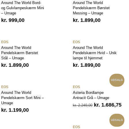
Around The World Bord-
Around The World
og Gulvlampeskærm Mini
Pendelskærm Børstet
– Umage
Messing – Umage
kr.
999,00
kr.
1.899,00
EOS
EOS
Around The World
Around The World
Pendelskærm Børstet
Pendelskærm Hvid – Unik
Stål – Umage
lampe til hjemmet
kr.
1.899,00
kr.
1.899,00
UDSALG
EOS
EOS
Around The World
Asteria Bordlampe
Pendelskærm Sort Mini –
Antracit Grå – Umage
Umage
Den
De
kr.
1.686,75
kr.
2.249,00
kr.
1.199,00
oprindelige
akt
pris
pri
var:
er:
UDSALG
kr. 2.249,00.
kr.
EOS