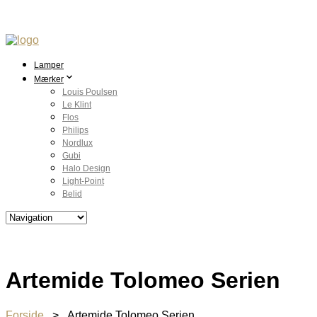
Lamper
Mærker
Louis Poulsen
Le Klint
Flos
Philips
Nordlux
Gubi
Halo Design
Light-Point
Belid
Artemide Tolomeo Serien
Forside
> Artemide Tolomeo Serien