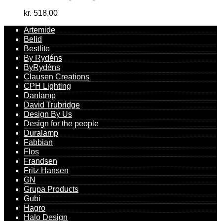
kr.
518,00
Artemide
Belid
Bestlite
By Rydéns
ByRydéns
Clausen Creations
CPH Lighting
Danlamp
David Trubridge
Design By Us
Design for the people
Duralamp
Fabbian
Flos
Frandsen
Fritz Hansen
GN
Grupa Products
Gubi
Hagro
Halo Design