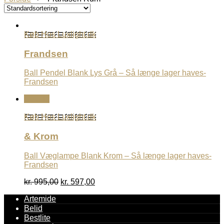
Køb Hos Luxlight.dk
Frandsen
Ball Pendel Blank Lys Grå – Så længe lager haves-
Frandsen
Udsalg
Køb Hos Luxlight.dk
& Krom
Ball Væglampe Blank Krom – Så længe lager haves-
Frandsen
Den
Den
kr.
995,00
kr.
597,00
oprindelige
aktuelle
Artemide
pris
pris
Belid
var:
er:
kr. 995,00.
kr. 597,00.
Bestlite