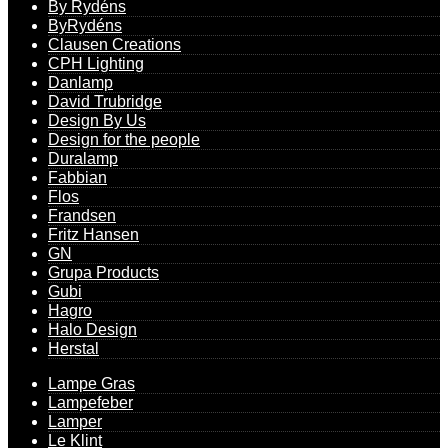
By Rydéns
ByRydéns
Clausen Creations
CPH Lighting
Danlamp
David Trubridge
Design By Us
Design for the people
Duralamp
Fabbian
Flos
Frandsen
Fritz Hansen
GN
Grupa Products
Gubi
Hagro
Halo Design
Herstal
Lampe Gras
Lampefeber
Lamper
Le Klint