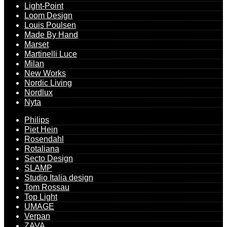
Light-Point
Loom Design
Louis Poulsen
Made By Hand
Marset
Martinelli Luce
Milan
New Works
Nordic Living
Nordlux
Nyta
Philips
Piet Hein
Rosendahl
Rotaliana
Secto Design
SLAMP
Studio Italia design
Tom Rossau
Top Light
UMAGE
Verpan
ZAVA