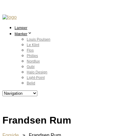
Lamper
Mærker
Louis Poulsen
Le Klint
Flos
Philips
Nordlux
Gubi
Halo Design
Light-Point
Belid
Frandsen Rum
Forside
> Frandsen Rum