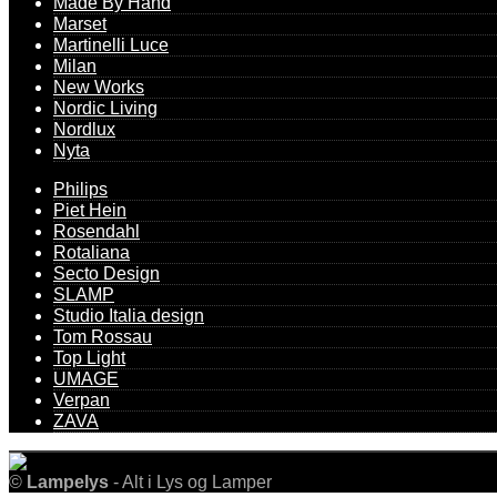
Made By Hand
Marset
Martinelli Luce
Milan
New Works
Nordic Living
Nordlux
Nyta
Philips
Piet Hein
Rosendahl
Rotaliana
Secto Design
SLAMP
Studio Italia design
Tom Rossau
Top Light
UMAGE
Verpan
ZAVA
©
Lampelys
- Alt i Lys og Lamper