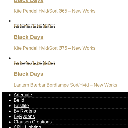
Black Days
Kite Pendel Hvid/Sort Ø65 – New Works
Køb Hos Luxlight.dk
Black Days
Kite Pendel Hvid/Sort Ø75 – New Works
Køb Hos Luxlight.dk
Black Days
Lantern Bærbar Bordlampe Sort/Hvid – New Works
Artemide
Belid
Bestlite
By Rydéns
ByRydéns
Clausen Creations
CPH Lighting