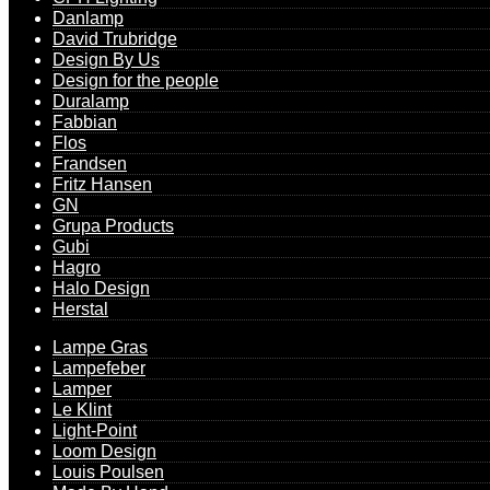
Danlamp
David Trubridge
Design By Us
Design for the people
Duralamp
Fabbian
Flos
Frandsen
Fritz Hansen
GN
Grupa Products
Gubi
Hagro
Halo Design
Herstal
Lampe Gras
Lampefeber
Lamper
Le Klint
Light-Point
Loom Design
Louis Poulsen