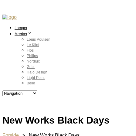
Lamper
Mærker
Louis Poulsen
Le Klint
Flos
Philips
Nordlux
Gubi
Halo Design
Light-Point
Belid
New Works Black Days
Forside
> New Works Black Days