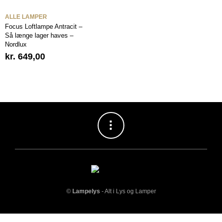
ALLE LAMPER
Focus Loftlampe Antracit –
Så længe lager haves –
Nordlux
kr.
649,00
©
Lampelys
- Alt i Lys og Lamper