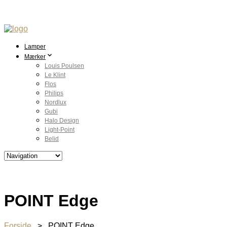
Lamper
Mærker
Louis Poulsen
Le Klint
Flos
Philips
Nordlux
Gubi
Halo Design
Light-Point
Belid
POINT Edge
Forside
> POINT Edge