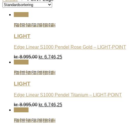
Udsalg
Køb Hos Luxlight.dk
LIGHT
Edge Linear S1000 Pendel Rose Gold – LIGHT-POINT
Den
Den
kr.
8.995,00
kr.
6.746,25
oprindelige
aktuelle
Udsalg
pris
pris
var:
er:
Køb Hos Luxlight.dk
kr. 8.995,00.
kr. 6.746,25.
LIGHT
Edge Linear S1000 Pendel Titanium – LIGHT-POINT
Den
Den
kr.
8.995,00
kr.
6.746,25
oprindelige
aktuelle
Udsalg
pris
pris
var:
er:
Køb Hos Luxlight.dk
kr. 8.995,00.
kr. 6.746,25.