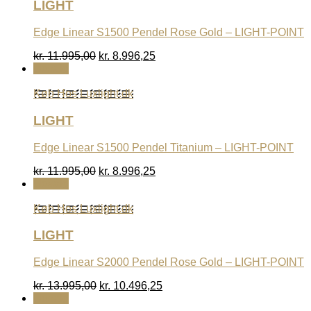
LIGHT
Edge Linear S1500 Pendel Rose Gold – LIGHT-POINT
Den
Den
kr.
11.995,00
kr.
8.996,25
oprindelige
aktuelle
Udsalg
pris
pris
var:
er:
Køb Hos Luxlight.dk
kr. 11.995,00.
kr. 8.996,25.
LIGHT
Edge Linear S1500 Pendel Titanium – LIGHT-POINT
Den
Den
kr.
11.995,00
kr.
8.996,25
oprindelige
aktuelle
Udsalg
pris
pris
var:
er:
Køb Hos Luxlight.dk
kr. 11.995,00.
kr. 8.996,25.
LIGHT
Edge Linear S2000 Pendel Rose Gold – LIGHT-POINT
Den
Den
kr.
13.995,00
kr.
10.496,25
oprindelige
aktuelle
Udsalg
pris
pris