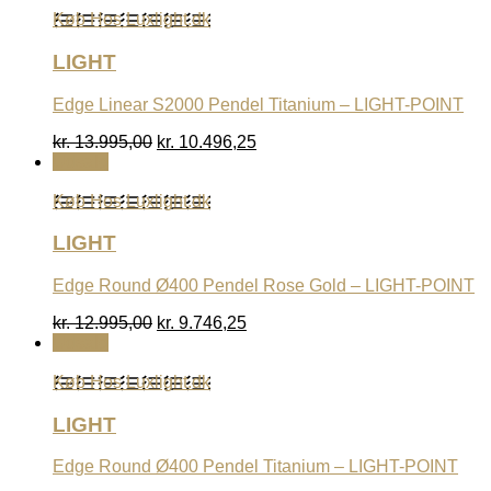
var:
er:
Køb Hos Luxlight.dk
kr. 13.995,00.
kr. 10.496,25.
LIGHT
Edge Linear S2000 Pendel Titanium – LIGHT-POINT
Den
Den
kr.
13.995,00
kr.
10.496,25
oprindelige
aktuelle
Udsalg
pris
pris
var:
er:
Køb Hos Luxlight.dk
kr. 13.995,00.
kr. 10.496,25.
LIGHT
Edge Round Ø400 Pendel Rose Gold – LIGHT-POINT
Den
Den
kr.
12.995,00
kr.
9.746,25
oprindelige
aktuelle
Udsalg
pris
pris
var:
er:
Køb Hos Luxlight.dk
kr. 12.995,00.
kr. 9.746,25.
LIGHT
Edge Round Ø400 Pendel Titanium – LIGHT-POINT