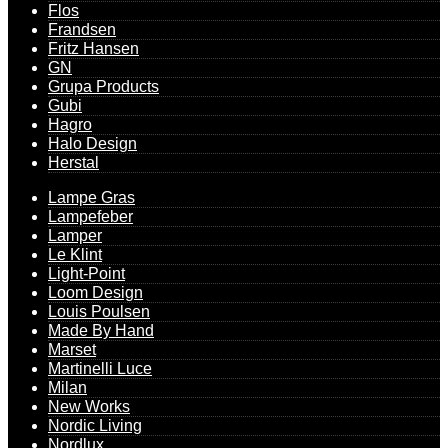
Flos
Frandsen
Fritz Hansen
GN
Grupa Products
Gubi
Hagro
Halo Design
Herstal
Lampe Gras
Lampefeber
Lamper
Le Klint
Light-Point
Loom Design
Louis Poulsen
Made By Hand
Marset
Martinelli Luce
Milan
New Works
Nordic Living
Nordlux