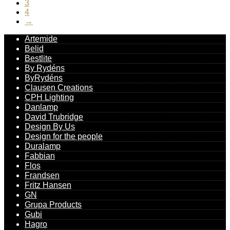
3
4
→
Artemide
Belid
Bestlite
By Rydéns
ByRydéns
Clausen Creations
CPH Lighting
Danlamp
David Trubridge
Design By Us
Design for the people
Duralamp
Fabbian
Flos
Frandsen
Fritz Hansen
GN
Grupa Products
Gubi
Hagro