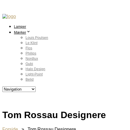
Lamper
Mærker
Louis Poulsen
Le Klint
Flos
Philips
Nordlux
Gubi
Halo Design
Light-Point
Belid
Tom Rossau Designere
Forside
> Tom Rossau Designere