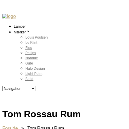
Lamper
Mærker
Louis Poulsen
Le Klint
Flos
Philips
Nordlux
Gubi
Halo Design
Light-Point
Belid
Tom Rossau Rum
Forside
> Tom Rossau Rum