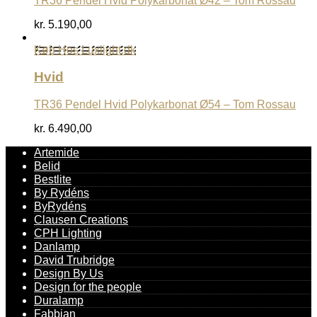
TR36 Pendel Hvid Polykarbonat Ø42 – Tom Rossau
kr.
5.190,00
Køb Hos Luxlight.dk
Hvid
TR36 Pendel Hvid Polykarbonat Ø54 – Tom Rossau
kr.
6.490,00
Artemide
Belid
Bestlite
By Rydéns
ByRydéns
Clausen Creations
CPH Lighting
Danlamp
David Trubridge
Design By Us
Design for the people
Duralamp
Fabbian