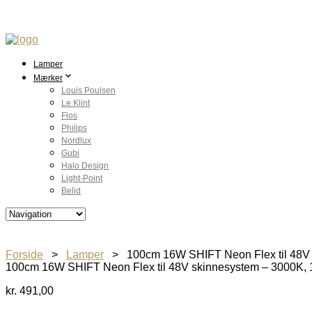
Lamper
Mærker
Louis Poulsen
Le Klint
Flos
Philips
Nordlux
Gubi
Halo Design
Light-Point
Belid
Forside
>
Lamper
> 100cm 16W SHIFT Neon Flex til 48V sk
100cm 16W SHIFT Neon Flex til 48V skinnesystem – 3000K, 1
kr.
491,00