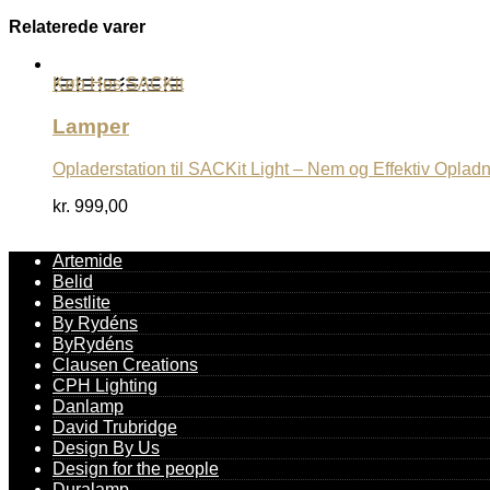
Relaterede varer
Køb Hos SACKit
Lamper
Opladerstation til SACKit Light – Nem og Effektiv Oplad
kr.
999,00
Artemide
Belid
Bestlite
By Rydéns
ByRydéns
Clausen Creations
CPH Lighting
Danlamp
David Trubridge
Design By Us
Design for the people
Duralamp