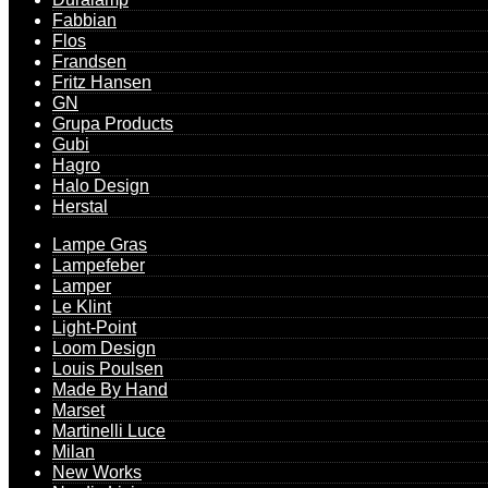
Fabbian
Flos
Frandsen
Fritz Hansen
GN
Grupa Products
Gubi
Hagro
Halo Design
Herstal
Lampe Gras
Lampefeber
Lamper
Le Klint
Light-Point
Loom Design
Louis Poulsen
Made By Hand
Marset
Martinelli Luce
Milan
New Works