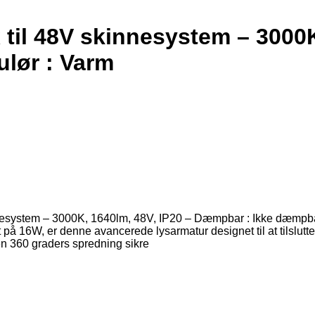
il 48V skinnesystem – 3000K,
lør : Varm
esystem – 3000K, 1640lm, 48V, IP20 – Dæmpbar : Ikke dæmpbar
å 16W, er denne avancerede lysarmatur designet til at tilslutt
 360 graders spredning sikre