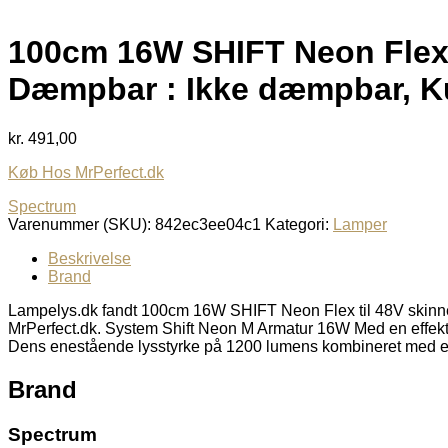
100cm 16W SHIFT Neon Flex t
Dæmpbar : Ikke dæmpbar, Ku
kr.
491,00
Køb Hos MrPerfect.dk
Spectrum
Varenummer (SKU):
842ec3ee04c1
Kategori:
Lamper
Beskrivelse
Brand
Lampelys.dk fandt 100cm 16W SHIFT Neon Flex til 48V skinn
MrPerfect.dk. System Shift Neon M Armatur 16W Med en effekt p
Dens enestående lysstyrke på 1200 lumens kombineret med en
Brand
Spectrum