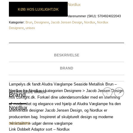
Nordlux
KØB HOS LUXLIGHT.DK
Varenummer (SKU):
5704924022043
Kategorier:
Brun
,
Designere
,
Jacob Jensen Design
,
Nordlux
,
Nordlux
Designere
,
unisex
BESKRIVELSE
BRAND
Lampelys.dk fandt Aludra Væglampe Seaside Metallisk Brun –
Nordlux fra Nordlux i kategorien Designere > Jacob Jensen Design
RELATEREDE VARER
Brand
hos Luxlight.dk. Forkæl dine udendørsområder med en stemning
af modernitet og elegance ved hjælp af Aludra Væglampe fra den
Nordlux
anerkendte designer Jacob Jensen Design, og Nordlux er
producenten bag. Inspireret af skulpturelt design og moderne
minimalisme udgør denne væglampe
DESIGNERE
Link Dobbelt Adaptor sort – Nordlux