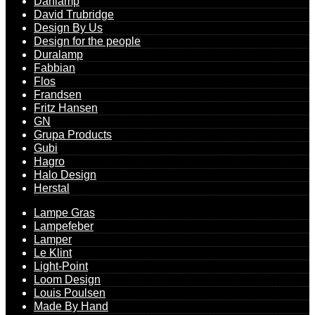
Danlamp
David Trubridge
Design By Us
Design for the people
Duralamp
Fabbian
Flos
Frandsen
Fritz Hansen
GN
Grupa Products
Gubi
Hagro
Halo Design
Herstal
Lampe Gras
Lampefeber
Lamper
Le Klint
Light-Point
Loom Design
Louis Poulsen
Made By Hand