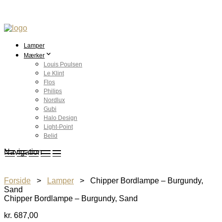
Lamper
Mærker
Louis Poulsen
Le Klint
Flos
Philips
Nordlux
Gubi
Halo Design
Light-Point
Belid
Navigation
Forside
>
Lamper
> Chipper Bordlampe – Burgundy,
Sand
Chipper Bordlampe – Burgundy, Sand
kr.
687,00