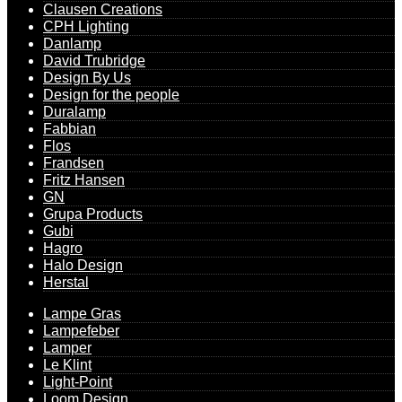
Clausen Creations
CPH Lighting
Danlamp
David Trubridge
Design By Us
Design for the people
Duralamp
Fabbian
Flos
Frandsen
Fritz Hansen
GN
Grupa Products
Gubi
Hagro
Halo Design
Herstal
Lampe Gras
Lampefeber
Lamper
Le Klint
Light-Point
Loom Design