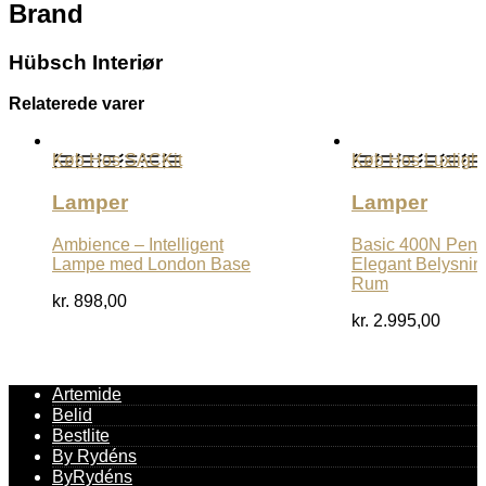
Brand
Hübsch Interiør
Relaterede varer
Køb Hos SACKit
Køb Hos Luxlight
Lamper
Lamper
Ambience – Intelligent
Basic 400N Pend
Lampe med London Base
Elegant Belysning 
Rum
kr.
898,00
kr.
2.995,00
Artemide
Belid
Bestlite
By Rydéns
ByRydéns