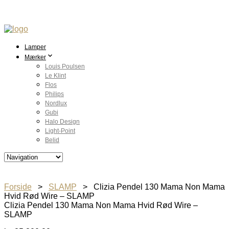
Lamper
Mærker
Louis Poulsen
Le Klint
Flos
Philips
Nordlux
Gubi
Halo Design
Light-Point
Belid
Forside
>
SLAMP
> Clizia Pendel 130 Mama Non Mama
Hvid Rød Wire – SLAMP
Clizia Pendel 130 Mama Non Mama Hvid Rød Wire –
SLAMP