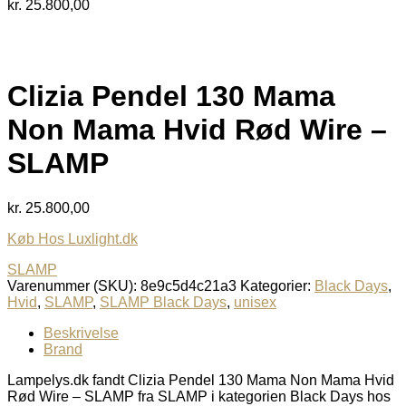
kr.
25.800,00
Clizia Pendel 130 Mama
Non Mama Hvid Rød Wire –
SLAMP
kr.
25.800,00
Køb Hos Luxlight.dk
SLAMP
Varenummer (SKU):
8e9c5d4c21a3
Kategorier:
Black Days
,
Hvid
,
SLAMP
,
SLAMP Black Days
,
unisex
Beskrivelse
Brand
Lampelys.dk fandt Clizia Pendel 130 Mama Non Mama Hvid
Rød Wire – SLAMP fra SLAMP i kategorien Black Days hos