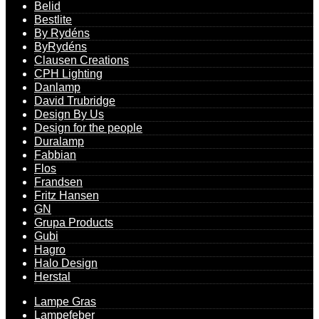
Belid
Bestlite
By Rydéns
ByRydéns
Clausen Creations
CPH Lighting
Danlamp
David Trubridge
Design By Us
Design for the people
Duralamp
Fabbian
Flos
Frandsen
Fritz Hansen
GN
Grupa Products
Gubi
Hagro
Halo Design
Herstal
Lampe Gras
Lampefeber