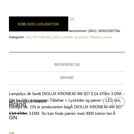
GN
KØB HOS LUXLIGHT.DK
Varenummer (SKU):
0836225877bb
Kategorier:
GN
,
GN Tilbehør
,
LED
,
Lyskilder og pærer
,
Tilbehør
,
unisex
BESKRIVELSE
BRAND
Lampelys.dk fandt DIOLUX KRONE40 4W 827 E14 470lm 3-DIM –
GN fra GN i kategorien Tilbehør > Lyskilder og pærer > LED hos
RELATEREDE VARER
Brand
Luxlight.dk. GN er producenten bagÂ DIOLUX KRONE40 4W 827
E14 470lm 3-DIM. Du kan finde pæren med 3000 kelvin her.Â
GN
GN
GN