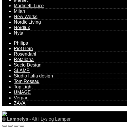
Marset
Martinelli Luce
Milan
New Works
Nordic Living
Nordlux
Nyta
Philips
Piet Hein
Rosendahl
Rotaliana
Secto Design
SLAMP
Studio Italia design
Tom Rossau
Top Light
UMAGE
Verpan
ZAVA
©
Lampelys
- Alt i Lys og Lamper