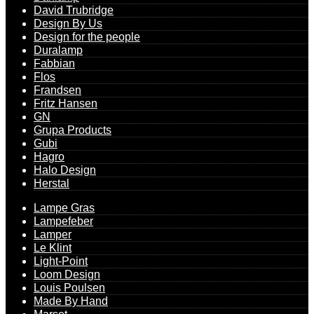
David Trubridge
Design By Us
Design for the people
Duralamp
Fabbian
Flos
Frandsen
Fritz Hansen
GN
Grupa Products
Gubi
Hagro
Halo Design
Herstal
Lampe Gras
Lampefeber
Lamper
Le Klint
Light-Point
Loom Design
Louis Poulsen
Made By Hand