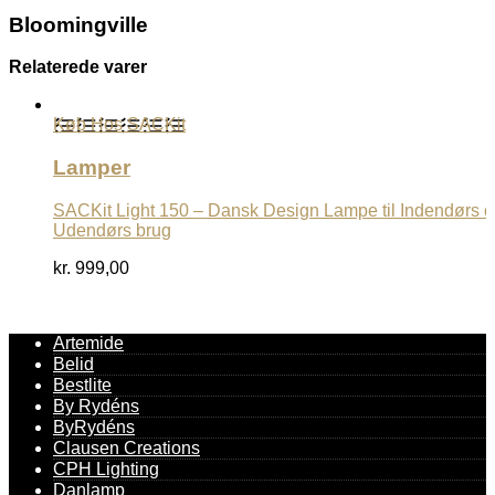
Bloomingville
Relaterede varer
Køb Hos SACKit
Lamper
SACKit Light 150 – Dansk Design Lampe til Indendørs 
Udendørs brug
kr.
999,00
Artemide
Belid
Bestlite
By Rydéns
ByRydéns
Clausen Creations
CPH Lighting
Danlamp