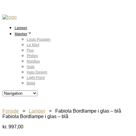
Lamper
Mærker
Louis Poulsen
Le Klint
Flos
Philips
Nordlux
Gubi
Halo Design
Light-Point
Belid
Forside
>
Lamper
> Fabiola Bordlampe i glas – blå
Fabiola Bordlampe i glas – blå
kr.
997,00