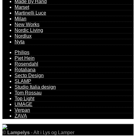
Made By Hand
Marset
Martinelli Luce
Milan
New Works
Nordic Living
Nordlux
Nyta
Philips
Piet Hein
Rosendahl
Rotaliana
Secto Design
SLAMP
Studio Italia design
Tom Rossau
Top Light
UMAGE
Verpan
ZAVA
©
Lampelys
- Alt i Lys og Lamper