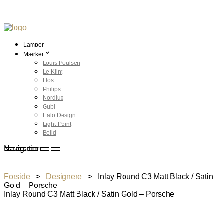
Lamper
Mærker
Louis Poulsen
Le Klint
Flos
Philips
Nordlux
Gubi
Halo Design
Light-Point
Belid
Navigation
Forside
>
Designere
> Inlay Round C3 Matt Black / Satin
Gold – Porsche
Inlay Round C3 Matt Black / Satin Gold – Porsche