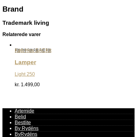
Brand
Trademark living
Relaterede varer
Køb Hos SACKit
Lamper
Light 250
kr.
1.499,00
Artemide
Belid
Bestlite
By Rydéns
ByRydéns