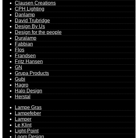
Clausen Creations
CPH Lighting
Danlamp
David Trubridge
Design By Us
Design for the people
Duralamp
Fabbian
Flos
Frandsen
Fritz Hansen
GN
Grupa Products
Gubi
Hagro
Halo Design
Herstal
Lampe Gras
Lampefeber
Lamper
Le Klint
Light-Point
Loom Design