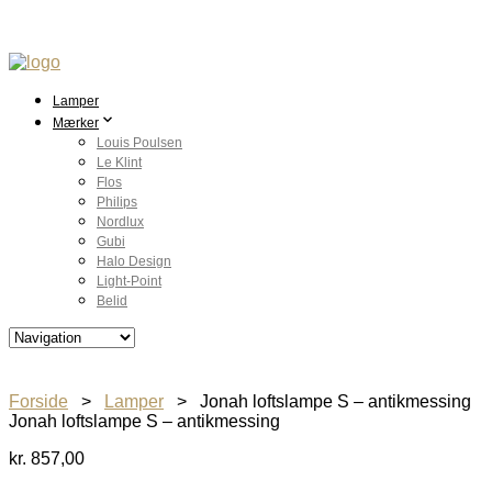
Lamper
Mærker
Louis Poulsen
Le Klint
Flos
Philips
Nordlux
Gubi
Halo Design
Light-Point
Belid
Forside
>
Lamper
> Jonah loftslampe S – antikmessing
Jonah loftslampe S – antikmessing
kr.
857,00