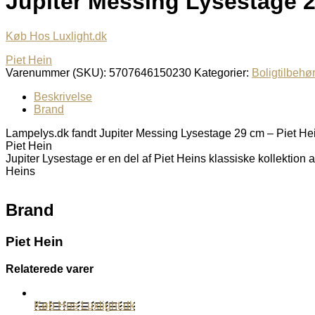
Jupiter Messing Lysestage 2
Køb Hos Luxlight.dk
Piet Hein
Varenummer (SKU):
5707646150230
Kategorier:
Boligtilbehør
Beskrivelse
Brand
Lampelys.dk fandt Jupiter Messing Lysestage 29 cm – Piet Hein
Piet Hein
Jupiter Lysestage er en del af Piet Heins klassiske kollektion 
Heins
Brand
Piet Hein
Relaterede varer
Køb Hos Luxlight.dk