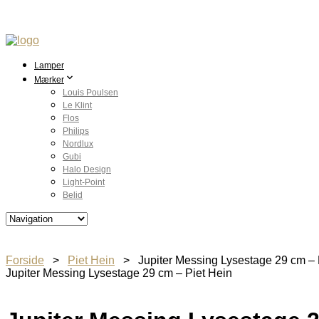
Lamper
Mærker
Louis Poulsen
Le Klint
Flos
Philips
Nordlux
Gubi
Halo Design
Light-Point
Belid
Forside
>
Piet Hein
> Jupiter Messing Lysestage 29 cm – 
Jupiter Messing Lysestage 29 cm – Piet Hein