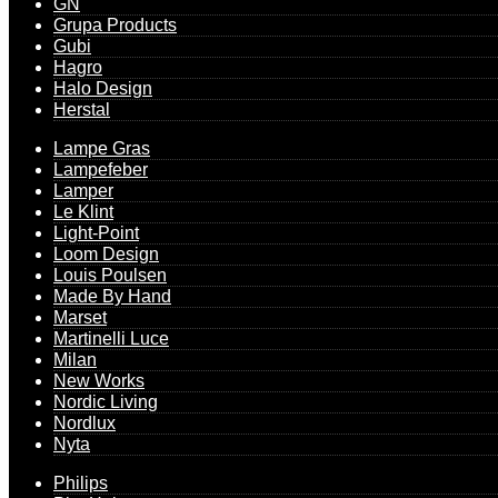
GN
Grupa Products
Gubi
Hagro
Halo Design
Herstal
Lampe Gras
Lampefeber
Lamper
Le Klint
Light-Point
Loom Design
Louis Poulsen
Made By Hand
Marset
Martinelli Luce
Milan
New Works
Nordic Living
Nordlux
Nyta
Philips