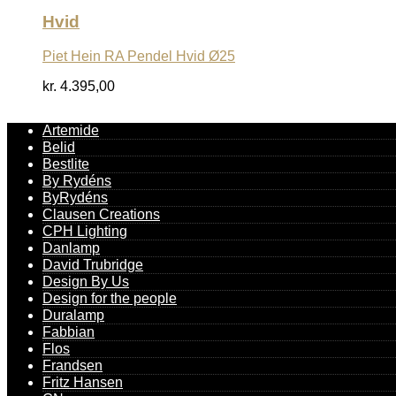
Hvid
Piet Hein RA Pendel Hvid Ø25
kr.
4.395,00
Artemide
Belid
Bestlite
By Rydéns
ByRydéns
Clausen Creations
CPH Lighting
Danlamp
David Trubridge
Design By Us
Design for the people
Duralamp
Fabbian
Flos
Frandsen
Fritz Hansen