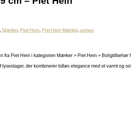
9 cm – Piet Hein
,
Mærker
,
Piet Hein
,
Piet Hein Mærker
,
unisex
 fra Piet Hein i kategorien Mærker > Piet Hein > Boligtilbehør h
af lysestager, der kombinerer tidløs elegance med et varmt og sof