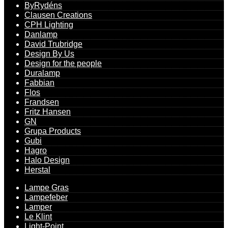
ByRydéns
Clausen Creations
CPH Lighting
Danlamp
David Trubridge
Design By Us
Design for the people
Duralamp
Fabbian
Flos
Frandsen
Fritz Hansen
GN
Grupa Products
Gubi
Hagro
Halo Design
Herstal
Lampe Gras
Lampefeber
Lamper
Le Klint
Light-Point