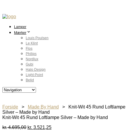
Lamper
Mærker
Louis Poulsen
Le Klint
Flos
Philips
Nordlux
Gubi
Halo Design
Light-Point
Belid
Forside
>
Made By Hand
> Knit-Wit 45 Rund Loftlampe
Silver – Made by Hand
Knit-Wit 45 Rund Loftlampe Silver – Made by Hand
Den
Den
kr.
4.695,00
kr.
3.521,25