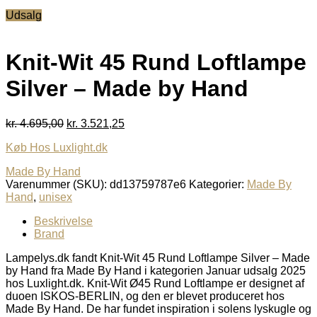
oprindelige
aktuelle
Udsalg
pris
pris
var:
er:
kr. 4.695,00.
kr. 3.521,25.
Knit-Wit 45 Rund Loftlampe
Silver – Made by Hand
Den
Den
kr.
4.695,00
kr.
3.521,25
oprindelige
aktuelle
Køb Hos Luxlight.dk
pris
pris
var:
er:
Made By Hand
kr. 4.695,00.
kr. 3.521,25.
Varenummer (SKU):
dd13759787e6
Kategorier:
Made By
Hand
,
unisex
Beskrivelse
Brand
Lampelys.dk fandt Knit-Wit 45 Rund Loftlampe Silver – Made
by Hand fra Made By Hand i kategorien Januar udsalg 2025
hos Luxlight.dk. Knit-Wit Ø45 Rund Loftlampe er designet af
duoen ISKOS-BERLIN, og den er blevet produceret hos
Made By Hand. De har fundet inspiration i solens lyskugle og