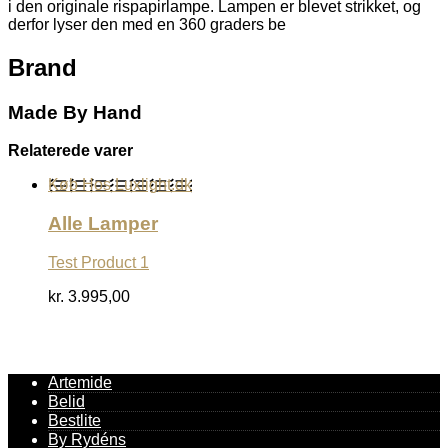
i den originale rispapirlampe. Lampen er blevet strikket, og
derfor lyser den med en 360 graders be
Brand
Made By Hand
Relaterede varer
Køb Hos Luxlight.dk
Alle Lamper
Test Product 1
kr.
3.995,00
Artemide
Belid
Bestlite
By Rydéns