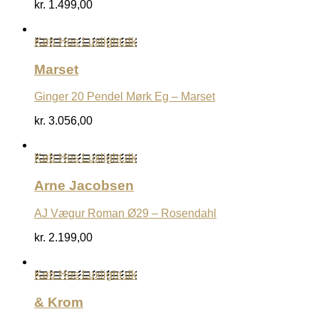
kr.
1.499,00
Køb Hos Luxlight.dk
Marset
Ginger 20 Pendel Mørk Eg – Marset
kr.
3.056,00
Køb Hos Luxlight.dk
Arne Jacobsen
AJ Vægur Roman Ø29 – Rosendahl
kr.
2.199,00
Køb Hos Luxlight.dk
& Krom