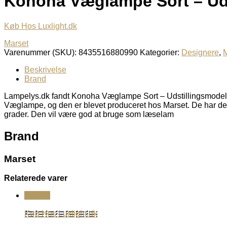
Konoha Væglampe Sort – Uds
Køb Hos Luxlight.dk
Marset
Varenummer (SKU):
8435516880990
Kategorier:
Designere
,
M
Beskrivelse
Brand
Lampelys.dk fandt Konoha Væglampe Sort – Udstillingsmodel 
Væglampe, og den er blevet produceret hos Marset. De har d
grader. Den vil være god at bruge som læselam
Brand
Marset
Relaterede varer
Udsalg
Køb Hos Luxlight.dk