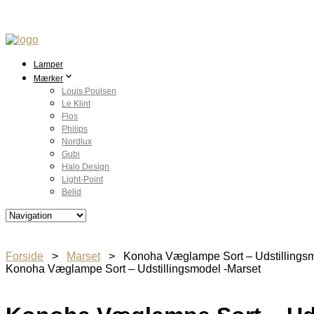
Lamper
Mærker
Louis Poulsen
Le Klint
Flos
Philips
Nordlux
Gubi
Halo Design
Light-Point
Belid
Forside
>
Marset
> Konoha Væglampe Sort – Udstillingsm
Konoha Væglampe Sort – Udstillingsmodel -Marset