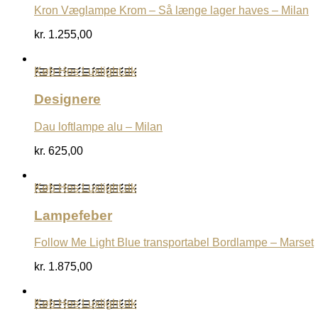
Kron Væglampe Krom – Så længe lager haves – Milan
kr.
1.255,00
Køb Hos Luxlight.dk
Designere
Dau loftlampe alu – Milan
kr.
625,00
Køb Hos Luxlight.dk
Lampefeber
Follow Me Light Blue transportabel Bordlampe – Marset
kr.
1.875,00
Køb Hos Luxlight.dk