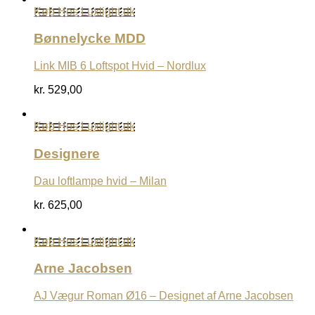
Køb Hos Luxlight.dk
Bønnelycke MDD
Link MIB 6 Loftspot Hvid – Nordlux
kr.
529,00
Køb Hos Luxlight.dk
Designere
Dau loftlampe hvid – Milan
kr.
625,00
Køb Hos Luxlight.dk
Arne Jacobsen
AJ Vægur Roman Ø16 – Designet af Arne Jacobsen