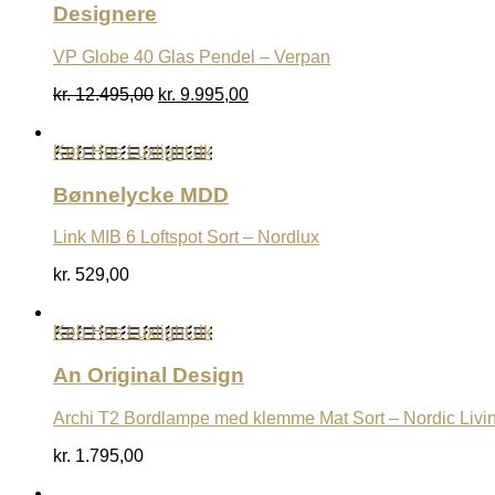
Designere
VP Globe 40 Glas Pendel – Verpan
Den
Den
kr.
12.495,00
kr.
9.995,00
oprindelige
aktuelle
pris
pris
Køb Hos Luxlight.dk
var:
er:
kr. 12.495,00.
kr. 9.995,00.
Bønnelycke MDD
Link MIB 6 Loftspot Sort – Nordlux
kr.
529,00
Køb Hos Luxlight.dk
An Original Design
Archi T2 Bordlampe med klemme Mat Sort – Nordic Livi
kr.
1.795,00