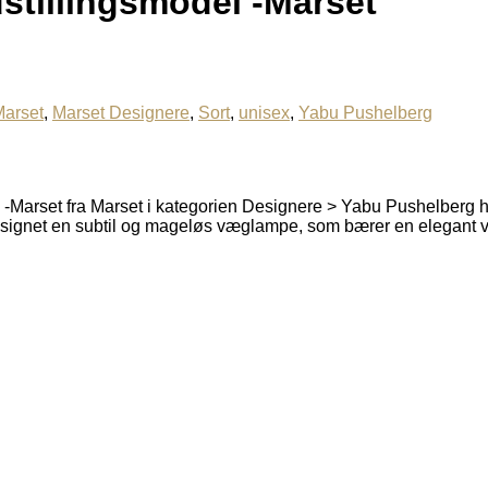
tillingsmodel -Marset
arset
,
Marset Designere
,
Sort
,
unisex
,
Yabu Pushelberg
-Marset fra Marset i kategorien Designere > Yabu Pushelberg 
esignet en subtil og mageløs væglampe, som bærer en elegant 