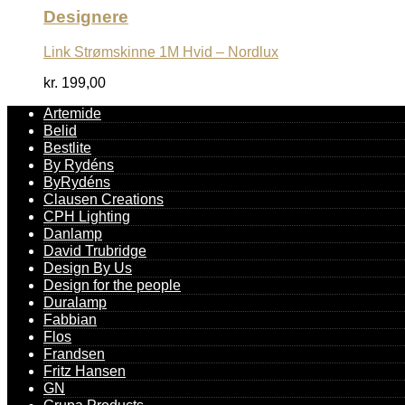
Designere
Link Strømskinne 1M Hvid – Nordlux
kr.
199,00
Artemide
Belid
Bestlite
By Rydéns
ByRydéns
Clausen Creations
CPH Lighting
Danlamp
David Trubridge
Design By Us
Design for the people
Duralamp
Fabbian
Flos
Frandsen
Fritz Hansen
GN