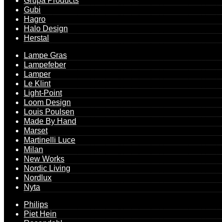
Grupa Products
Gubi
Hagro
Halo Design
Herstal
Lampe Gras
Lampefeber
Lamper
Le Klint
Light-Point
Loom Design
Louis Poulsen
Made By Hand
Marset
Martinelli Luce
Milan
New Works
Nordic Living
Nordlux
Nyta
Philips
Piet Hein