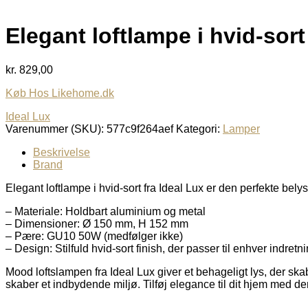
Elegant loftlampe i hvid-sort
kr.
829,00
Køb Hos Likehome.dk
Ideal Lux
Varenummer (SKU):
577c9f264aef
Kategori:
Lamper
Beskrivelse
Brand
Elegant loftlampe i hvid-sort fra Ideal Lux er den perfekte bel
– Materiale: Holdbart aluminium og metal
– Dimensioner: Ø 150 mm, H 152 mm
– Pære: GU10 50W (medfølger ikke)
– Design: Stilfuld hvid-sort finish, der passer til enhver indretn
Mood loftslampen fra Ideal Lux giver et behageligt lys, der s
skaber et indbydende miljø. Tilføj elegance til dit hjem med 