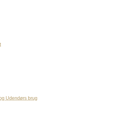
t
 og Udendørs brug