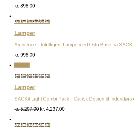
kr.
898,00
Køb Hos SACKit
Lamper
Ambience – Intelligent Lampe med Oslo Base fra SACKi
kr.
998,00
Udsalg
Køb Hos SACKit
Lamper
SACKit Light Combi Pack – Dansk Design til Indendørs
Den
Den
kr.
5.297,00
kr.
4.237,00
oprindelige
aktuelle
pris
pris
Køb Hos SACKit
var:
er:
kr. 5.297,00.
kr. 4.237,00.