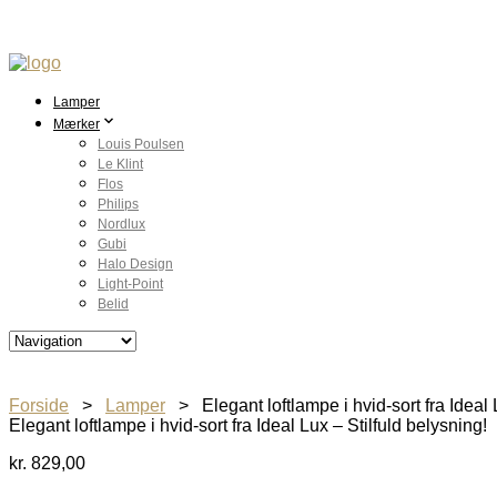
Lamper
Mærker
Louis Poulsen
Le Klint
Flos
Philips
Nordlux
Gubi
Halo Design
Light-Point
Belid
Forside
>
Lamper
> Elegant loftlampe i hvid-sort fra Ideal L
Elegant loftlampe i hvid-sort fra Ideal Lux – Stilfuld belysning!
kr.
829,00