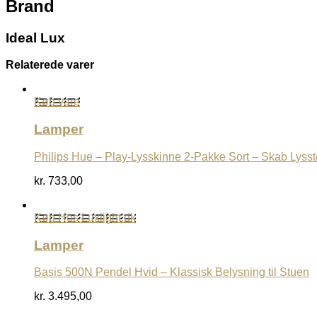
Brand
Ideal Lux
Relaterede varer
Køb vare
Lamper
Philips Hue – Play-Lysskinne 2-Pakke Sort – Skab Lyss
kr.
733,00
Køb Hos Luxlight.dk
Lamper
Basis 500N Pendel Hvid – Klassisk Belysning til Stuen
kr.
3.495,00