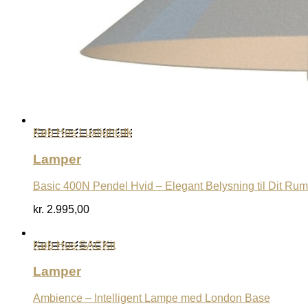
Køb Hos Luxlight.dk
Lamper
Basic 400N Pendel Hvid – Elegant Belysning til Dit Rum
kr.
2.995,00
Køb Hos SACKit
Lamper
Ambience – Intelligent Lampe med London Base