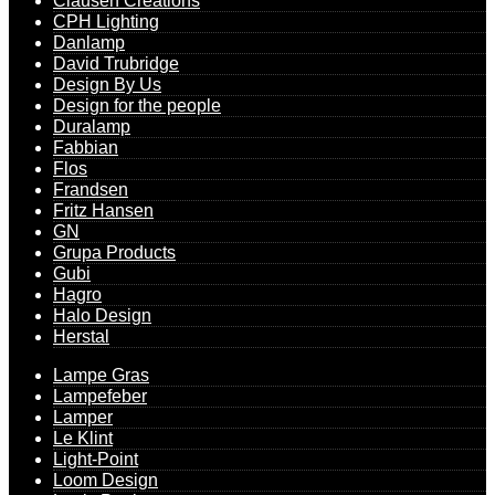
Clausen Creations
CPH Lighting
Danlamp
David Trubridge
Design By Us
Design for the people
Duralamp
Fabbian
Flos
Frandsen
Fritz Hansen
GN
Grupa Products
Gubi
Hagro
Halo Design
Herstal
Lampe Gras
Lampefeber
Lamper
Le Klint
Light-Point
Loom Design