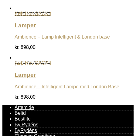
Køb Hos SACKit
Lamper
Ambience – Lamp Intelligent & London base
kr.
898,00
Køb Hos SACKit
Lamper
Ambience – Intelligent Lampe med London Base
kr.
898,00
Artemide
Belid
Bestlite
By Rydéns
ByRydéns