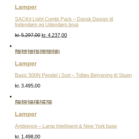
Lamper
SACKit Light Combi Pack – Dansk Design til
Indendørs og Udendørs brug
Den
Den
kr.
5.297,00
kr.
4.237,00
oprindelige
aktuelle
pris
pris
Køb Hos Luxlight.dk
var:
er:
kr. 5.297,00.
kr. 4.237,00.
Lamper
Basic 500N Pendel i Sort – Tidløs Belysning til Stuen
kr.
3.495,00
Køb Hos SACKit
Lamper
Ambience – Lamp Intelligent & New York base
kr.
1.498,00