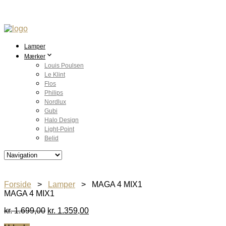
Lamper
Mærker
Louis Poulsen
Le Klint
Flos
Philips
Nordlux
Gubi
Halo Design
Light-Point
Belid
Forside
>
Lamper
> MAGA 4 MIX1
MAGA 4 MIX1
Den
Den
kr.
1.699,00
kr.
1.359,00
oprindelige
aktuelle