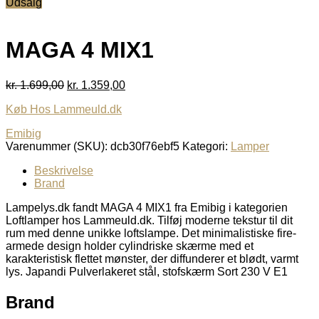
Udsalg
pris
pris
var:
er:
kr. 1.699,00.
kr. 1.359,00.
MAGA 4 MIX1
Den
Den
kr.
1.699,00
kr.
1.359,00
oprindelige
aktuelle
Køb Hos Lammeuld.dk
pris
pris
var:
er:
Emibig
kr. 1.699,00.
kr. 1.359,00.
Varenummer (SKU):
dcb30f76ebf5
Kategori:
Lamper
Beskrivelse
Brand
Lampelys.dk fandt MAGA 4 MIX1 fra Emibig i kategorien
Loftlamper hos Lammeuld.dk. Tilføj moderne tekstur til dit
rum med denne unikke loftslampe. Det minimalistiske fire-
armede design holder cylindriske skærme med et
karakteristisk flettet mønster, der diffunderer et blødt, varmt
lys. Japandi Pulverlakeret stål, stofskærm Sort 230 V E1
Brand