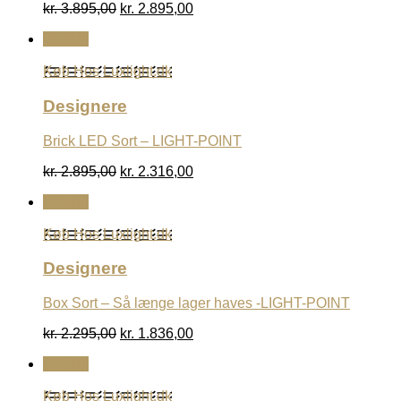
Den
Den
kr.
3.895,00
kr.
2.895,00
oprindelige
aktuelle
Udsalg
pris
pris
var:
er:
Køb Hos Luxlight.dk
kr. 3.895,00.
kr. 2.895,00.
Designere
Brick LED Sort – LIGHT-POINT
Den
Den
kr.
2.895,00
kr.
2.316,00
oprindelige
aktuelle
Udsalg
pris
pris
var:
er:
Køb Hos Luxlight.dk
kr. 2.895,00.
kr. 2.316,00.
Designere
Box Sort – Så længe lager haves -LIGHT-POINT
Den
Den
kr.
2.295,00
kr.
1.836,00
oprindelige
aktuelle
Udsalg
pris
pris
var:
er:
Køb Hos Luxlight.dk
kr. 2.295,00.
kr. 1.836,00.