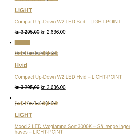
LIGHT
Compact Up-Down W2 LED Sort – LIGHT-POINT
Den
Den
kr.
3.295,00
kr.
2.636,00
oprindelige
aktuelle
Udsalg
pris
pris
var:
er:
Køb Hos Luxlight.dk
kr. 3.295,00.
kr. 2.636,00.
Hvid
Compact Up-Down W2 LED Hvid – LIGHT-POINT
Den
Den
kr.
3.295,00
kr.
2.636,00
oprindelige
aktuelle
pris
pris
Køb Hos Luxlight.dk
var:
er:
kr. 3.295,00.
kr. 2.636,00.
LIGHT
Mood 2 LED Væglampe Sort 3000K – Så længe lager
haves – LIGHT-POINT