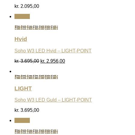
kr.
2.095,00
Udsalg
Køb Hos Luxlight.dk
Hvid
Soho W3 LED Hvid – LIGHT-POINT
Den
Den
kr.
3.695,00
kr.
2.956,00
oprindelige
aktuelle
pris
pris
Køb Hos Luxlight.dk
var:
er:
kr. 3.695,00.
kr. 2.956,00.
LIGHT
Soho W3 LED Guld – LIGHT-POINT
kr.
3.695,00
Udsalg
Køb Hos Luxlight.dk