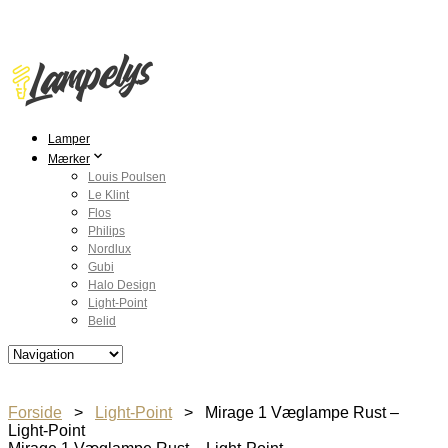
Lamper
Mærker
Louis Poulsen
Le Klint
Flos
Philips
Nordlux
Gubi
Halo Design
Light-Point
Belid
Forside
>
Light-Point
> Mirage 1 Væglampe Rust –
Light-Point