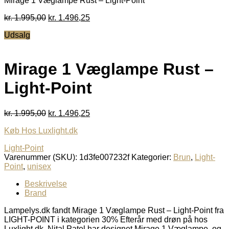
Mirage 1 Væglampe Rust – Light-Point
Den
Den
kr.
1.995,00
kr.
1.496,25
oprindelige
aktuelle
Udsalg
pris
pris
var:
er:
kr. 1.995,00.
kr. 1.496,25.
Mirage 1 Væglampe Rust –
Light-Point
Den
Den
kr.
1.995,00
kr.
1.496,25
oprindelige
aktuelle
Køb Hos Luxlight.dk
pris
pris
var:
er:
Light-Point
kr. 1.995,00.
kr. 1.496,25.
Varenummer (SKU):
1d3fe007232f
Kategorier:
Brun
,
Light-
Point
,
unisex
Beskrivelse
Brand
Lampelys.dk fandt Mirage 1 Væglampe Rust – Light-Point fra
LIGHT-POINT i kategorien 30% Efterår med drøn på hos
Luxlight.dk. Nital Patel har designet Mirage 1 Væglampe, og