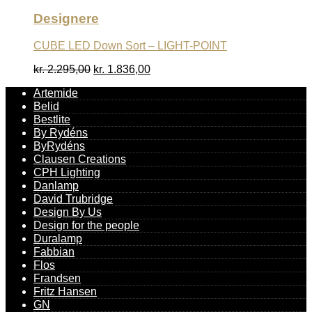
Designere
CUBE LED Down Sort – LIGHT-POINT
Den
Den
kr.
2.295,00
kr.
1.836,00
oprindelige
aktuelle
Artemide
pris
pris
Belid
var:
er:
kr. 2.295,00.
kr. 1.836,00.
Bestlite
By Rydéns
ByRydéns
Clausen Creations
CPH Lighting
Danlamp
David Trubridge
Design By Us
Design for the people
Duralamp
Fabbian
Flos
Frandsen
Fritz Hansen
GN