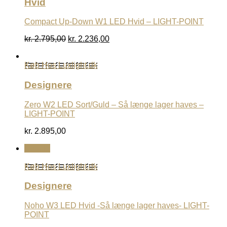
Hvid
Compact Up-Down W1 LED Hvid – LIGHT-POINT
Den
Den
kr.
2.795,00
kr.
2.236,00
oprindelige
aktuelle
pris
pris
Køb Hos Luxlight.dk
var:
er:
kr. 2.795,00.
kr. 2.236,00.
Designere
Zero W2 LED Sort/Guld – Så længe lager haves –
LIGHT-POINT
kr.
2.895,00
Udsalg
Køb Hos Luxlight.dk
Designere
Noho W3 LED Hvid -Så længe lager haves- LIGHT-
POINT