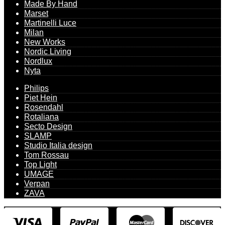
Made By Hand
Marset
Martinelli Luce
Milan
New Works
Nordic Living
Nordlux
Nyta
Philips
Piet Hein
Rosendahl
Rotaliana
Secto Design
SLAMP
Studio Italia design
Tom Rossau
Top Light
UMAGE
Verpan
ZAVA