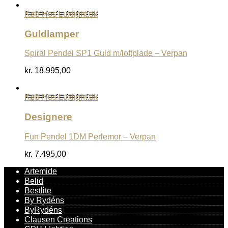
Køb Hos Luxlight.dk
Guldlamper
Spiral Pendel SP1 Guld m/loftplade – Verpan
kr.
18.995,00
Køb Hos Luxlight.dk
Designere
Fun Pendel 1DM Perlemor – Verpan
kr.
7.495,00
Artemide
Belid
Bestlite
By Rydéns
ByRydéns
Clausen Creations