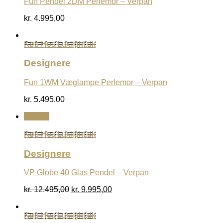
Fun Pendel 2DM Perlemor – Verpan
kr.
4.995,00
Køb Hos Luxlight.dk
Designere
Fun 1WM Væglampe Perlemor – Verpan
kr.
5.495,00
Udsalg
Køb Hos Luxlight.dk
Designere
VP Globe 40 Glas Pendel – Verpan
Den
Den
kr.
12.495,00
kr.
9.995,00
oprindelige
aktuelle
pris
pris
Køb Hos Luxlight.dk
var:
er: