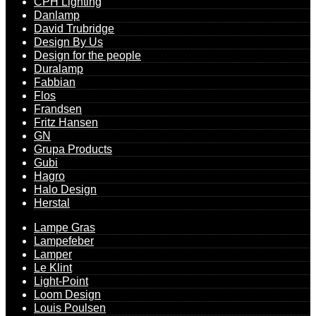
CPH Lighting
Danlamp
David Trubridge
Design By Us
Design for the people
Duralamp
Fabbian
Flos
Frandsen
Fritz Hansen
GN
Grupa Products
Gubi
Hagro
Halo Design
Herstal
Lampe Gras
Lampefeber
Lamper
Le Klint
Light-Point
Loom Design
Louis Poulsen