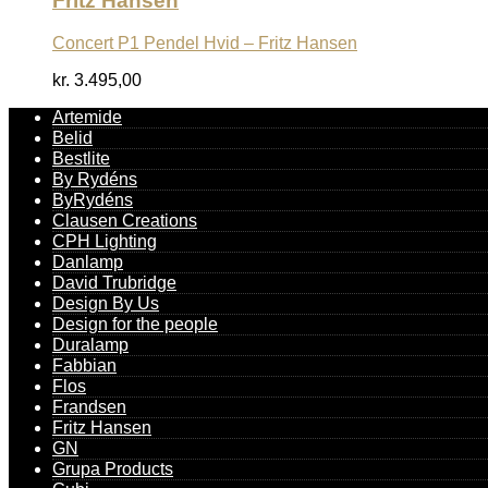
Fritz Hansen
Concert P1 Pendel Hvid – Fritz Hansen
kr.
3.495,00
Artemide
Belid
Bestlite
By Rydéns
ByRydéns
Clausen Creations
CPH Lighting
Danlamp
David Trubridge
Design By Us
Design for the people
Duralamp
Fabbian
Flos
Frandsen
Fritz Hansen
GN
Grupa Products