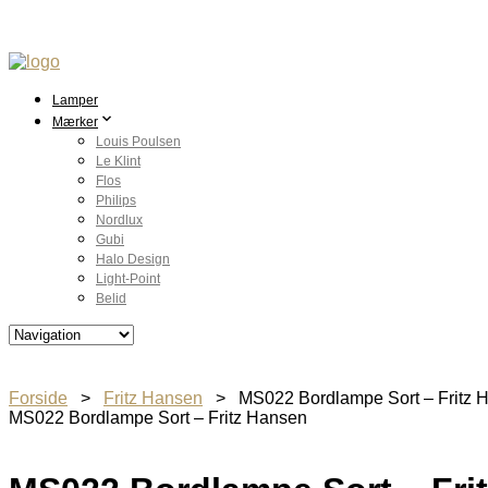
Lamper
Mærker
Louis Poulsen
Le Klint
Flos
Philips
Nordlux
Gubi
Halo Design
Light-Point
Belid
Forside
>
Fritz Hansen
> MS022 Bordlampe Sort – Fritz 
MS022 Bordlampe Sort – Fritz Hansen