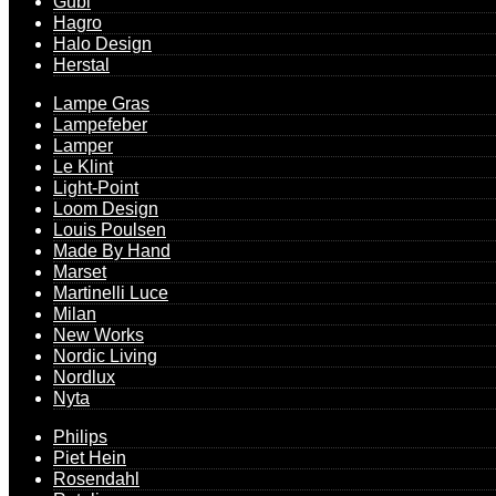
Gubi
Hagro
Halo Design
Herstal
Lampe Gras
Lampefeber
Lamper
Le Klint
Light-Point
Loom Design
Louis Poulsen
Made By Hand
Marset
Martinelli Luce
Milan
New Works
Nordic Living
Nordlux
Nyta
Philips
Piet Hein
Rosendahl