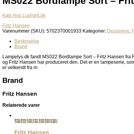
MS022 Bordlampe Sort – Fri
Køb Hos Luxlight.dk
Fritz Hansen
Varenummer (SKU):
5702370001933
Kategorier:
Designere
,
F
Beskrivelse
Brand
Lampelys.dk fandt MS022 Bordlampe Sort – Fritz Hansen fra F
og Fritz Hansen har produceret den. Det er en lampeserie, som
er velkendt fra m
Brand
Fritz Hansen
Relaterede varer
Køb Hos Luxlight.dk
Fritz Hansen