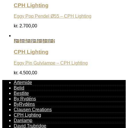
CPH Lighting
Eggy Pop Pendel Ø55 – CPH Lighting
kr.
2.700,00
Køb Hos Luxlight.dk
CPH Lighting
Eggy Pin Gulvlampe – CPH Lighting
kr.
4.500,00
Artemide
Belid
Bestlite
By Rydéns
ByRydéns
Clausen Creations
CPH Lighting
Danlamp
David Trubridge