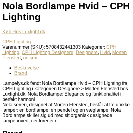
Nola Bordlampe Hvid – CPH
Lighting
Køb Hos Luxlight.dk
CPH Lighting
Varenummer (SKU):
5708432441303
Kategorier:
CPH
Lighting
,
CPH Lighting Designere
,
Designere
,
Hvid
,
Morten
Flensted
,
unisex
Beskrivelse
Brand
Lampelys.dk fandt Nola Bordlampe Hvid – CPH Lighting fra
CPH Lighting i kategorien Designere > Morten Flensted hos
Luxlight.dk. Nola Bordlampe: Elegance og funktionalitet i
perfekt harmoni
Nola serien, designet af Morten Flensted, består af tre unikke
lamper: en bordlampe, en pendel og en væglampe. Nola
Bordlampe skiller sig ud med sit organisk designede
lampehoved, der forener e