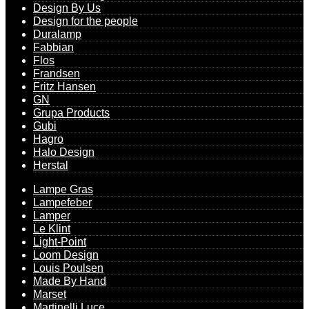
Design By Us
Design for the people
Duralamp
Fabbian
Flos
Frandsen
Fritz Hansen
GN
Grupa Products
Gubi
Hagro
Halo Design
Herstal
Lampe Gras
Lampefeber
Lamper
Le Klint
Light-Point
Loom Design
Louis Poulsen
Made By Hand
Marset
Martinelli Luce