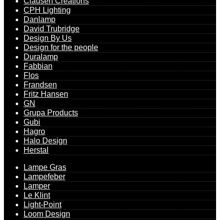
Clausen Creations
CPH Lighting
Danlamp
David Trubridge
Design By Us
Design for the people
Duralamp
Fabbian
Flos
Frandsen
Fritz Hansen
GN
Grupa Products
Gubi
Hagro
Halo Design
Herstal
Lampe Gras
Lampefeber
Lamper
Le Klint
Light-Point
Loom Design