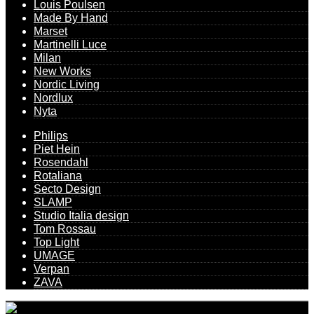
Louis Poulsen
Made By Hand
Marset
Martinelli Luce
Milan
New Works
Nordic Living
Nordlux
Nyta
Philips
Piet Hein
Rosendahl
Rotaliana
Secto Design
SLAMP
Studio Italia design
Tom Rossau
Top Light
UMAGE
Verpan
ZAVA