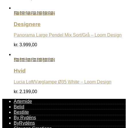
Køb Hos Luxlight.dk
Designere
Panorama Large Pendel Mix Sort/Grå – Loom Design
kr.
3.999,00
Køb Hos Luxlight.dk
Hvid
Lucia Loft/Væglampe Ø35 White – Loom Design
kr.
2.199,00
Artemide
Belid
Bestlite
By Rydéns
ByRydéns