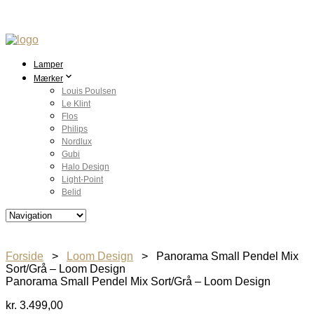
Lamper
Mærker
Louis Poulsen
Le Klint
Flos
Philips
Nordlux
Gubi
Halo Design
Light-Point
Belid
Forside
>
Loom Design
> Panorama Small Pendel Mix
Sort/Grå – Loom Design
Panorama Small Pendel Mix Sort/Grå – Loom Design
kr.
3.499,00