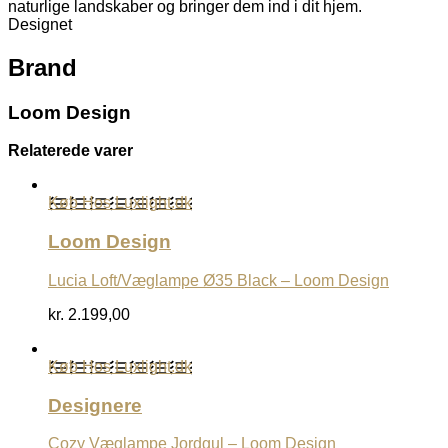
naturlige landskaber og bringer dem ind i dit hjem.
Designet
Brand
Loom Design
Relaterede varer
Køb Hos Luxlight.dk
Loom Design
Lucia Loft/Væglampe Ø35 Black – Loom Design
kr.
2.199,00
Køb Hos Luxlight.dk
Designere
Cozy Væglampe Jordgul – Loom Design