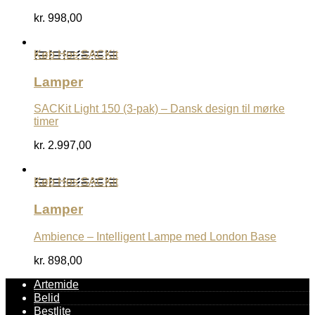
kr.
998,00
Køb Hos SACKit
Lamper
SACKit Light 150 (3-pak) – Dansk design til mørke
timer
kr.
2.997,00
Køb Hos SACKit
Lamper
Ambience – Intelligent Lampe med London Base
kr.
898,00
Artemide
Belid
Bestlite