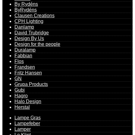
By Rydéns
ByRydéns
Clausen Creations
CPH Lighting
Danlamp
David Trubridge
Design By Us
Design for the people
Duralamp
Fabbian
Flos
Frandsen
Fritz Hansen
GN
Grupa Products
Gubi
Hagro
Halo Design
Herstal
Lampe Gras
Lampefeber
Lamper
Le Klint