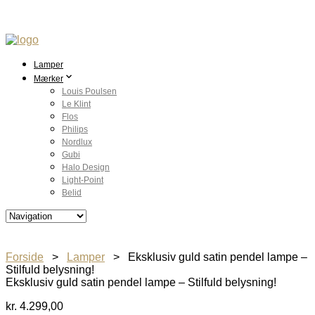
Lamper
Mærker
Louis Poulsen
Le Klint
Flos
Philips
Nordlux
Gubi
Halo Design
Light-Point
Belid
Forside
>
Lamper
> Eksklusiv guld satin pendel lampe –
Stilfuld belysning!
Eksklusiv guld satin pendel lampe – Stilfuld belysning!
kr.
4.299,00