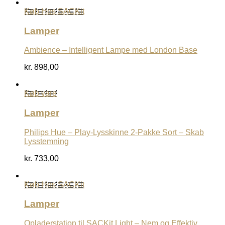
Køb Hos SACKit
Lamper
Ambience – Intelligent Lampe med London Base
kr.
898,00
Køb vare
Lamper
Philips Hue – Play-Lysskinne 2-Pakke Sort – Skab
Lysstemning
kr.
733,00
Køb Hos SACKit
Lamper
Opladerstation til SACKit Light – Nem og Effektiv