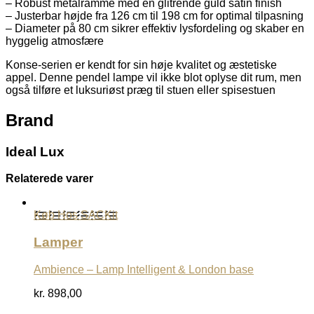
– Robust metalramme med en glitrende guld satin finish
– Justerbar højde fra 126 cm til 198 cm for optimal tilpasning
– Diameter på 80 cm sikrer effektiv lysfordeling og skaber en
hyggelig atmosfære
Konse-serien er kendt for sin høje kvalitet og æstetiske
appel. Denne pendel lampe vil ikke blot oplyse dit rum, men
også tilføre et luksuriøst præg til stuen eller spisestuen
Brand
Ideal Lux
Relaterede varer
Køb Hos SACKit
Lamper
Ambience – Lamp Intelligent & London base
kr.
898,00