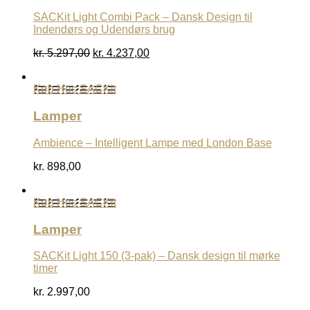
SACKit Light Combi Pack – Dansk Design til
Indendørs og Udendørs brug
Den
Den
kr.
5.297,00
kr.
4.237,00
oprindelige
aktuelle
pris
pris
Køb Hos SACKit
var:
er:
kr. 5.297,00.
kr. 4.237,00.
Lamper
Ambience – Intelligent Lampe med London Base
kr.
898,00
Køb Hos SACKit
Lamper
SACKit Light 150 (3-pak) – Dansk design til mørke
timer
kr.
2.997,00