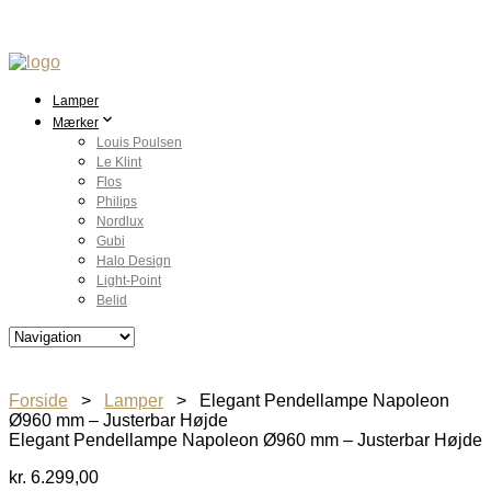
Lamper
Mærker
Louis Poulsen
Le Klint
Flos
Philips
Nordlux
Gubi
Halo Design
Light-Point
Belid
Forside
>
Lamper
> Elegant Pendellampe Napoleon
Ø960 mm – Justerbar Højde
Elegant Pendellampe Napoleon Ø960 mm – Justerbar Højde
kr.
6.299,00