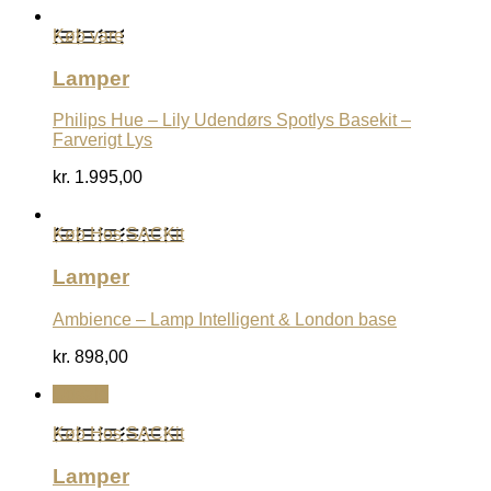
Køb vare
Lamper
Philips Hue – Lily Udendørs Spotlys Basekit –
Farverigt Lys
kr.
1.995,00
Køb Hos SACKit
Lamper
Ambience – Lamp Intelligent & London base
kr.
898,00
Udsalg
Køb Hos SACKit
Lamper