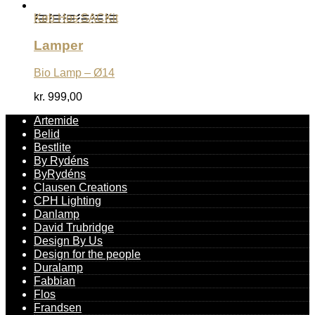
Køb Hos SACKit
Lamper
Bio Lamp – Ø14
kr.
999,00
Artemide
Belid
Bestlite
By Rydéns
ByRydéns
Clausen Creations
CPH Lighting
Danlamp
David Trubridge
Design By Us
Design for the people
Duralamp
Fabbian
Flos
Frandsen