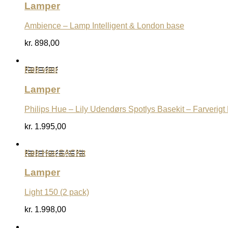
Lamper
Ambience – Lamp Intelligent & London base
kr.
898,00
Køb vare
Lamper
Philips Hue – Lily Udendørs Spotlys Basekit – Farverigt
kr.
1.995,00
Køb Hos SACKit
Lamper
Light 150 (2 pack)
kr.
1.998,00