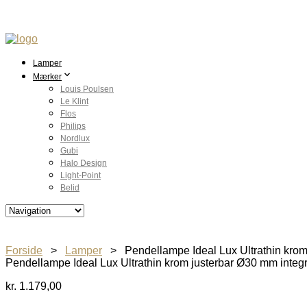
Lamper
Mærker
Louis Poulsen
Le Klint
Flos
Philips
Nordlux
Gubi
Halo Design
Light-Point
Belid
Forside
>
Lamper
> Pendellampe Ideal Lux Ultrathin krom
Pendellampe Ideal Lux Ultrathin krom justerbar Ø30 mm inte
kr.
1.179,00