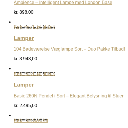
Ambience – Intelligent Lampe med London Base
kr.
898,00
Køb Hos Luxlight.dk
Lamper
104 Badeværelse Væglampe Sort – Duo Pakke Tilbud!
kr.
3.948,00
Køb Hos Luxlight.dk
Lamper
Basic 260N Pendel i Sort – Elegant Belysning til Stuen
kr.
2.495,00
Køb Hos SACKit