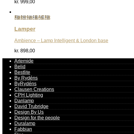
kr.
999,00
Køb Hos SACKit
Lamper
Ambience – Lamp Intelligent & London base
kr.
898,00
Artemide
Belid
Bestlite
By Rydéns
ByRydéns
Clausen Creations
CPH Lighting
Danlamp
David Trubridge
Design By Us
Design for the people
Duralamp
Fabbian