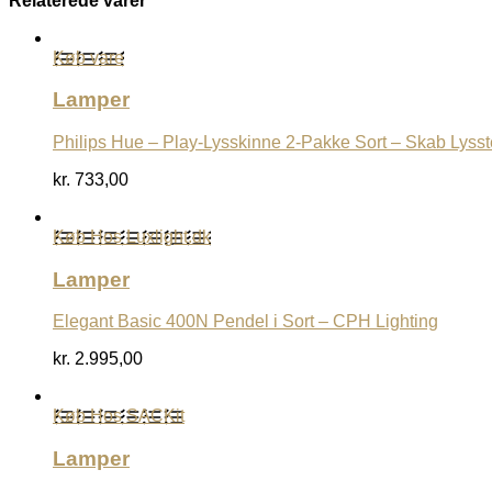
Relaterede varer
Køb vare
Lamper
Philips Hue – Play-Lysskinne 2-Pakke Sort – Skab Lyss
kr.
733,00
Køb Hos Luxlight.dk
Lamper
Elegant Basic 400N Pendel i Sort – CPH Lighting
kr.
2.995,00
Køb Hos SACKit
Lamper