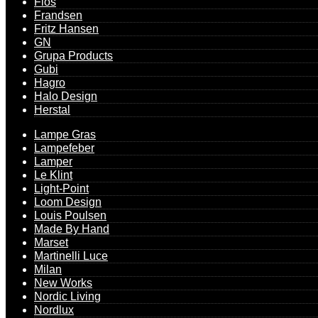
Flos
Frandsen
Fritz Hansen
GN
Grupa Products
Gubi
Hagro
Halo Design
Herstal
Lampe Gras
Lampefeber
Lamper
Le Klint
Light-Point
Loom Design
Louis Poulsen
Made By Hand
Marset
Martinelli Luce
Milan
New Works
Nordic Living
Nordlux