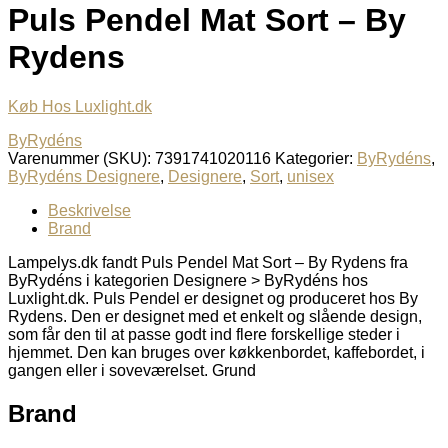
Puls Pendel Mat Sort – By
Rydens
Køb Hos Luxlight.dk
ByRydéns
Varenummer (SKU):
7391741020116
Kategorier:
ByRydéns
,
ByRydéns Designere
,
Designere
,
Sort
,
unisex
Beskrivelse
Brand
Lampelys.dk fandt Puls Pendel Mat Sort – By Rydens fra
ByRydéns i kategorien Designere > ByRydéns hos
Luxlight.dk. Puls Pendel er designet og produceret hos By
Rydens. Den er designet med et enkelt og slående design,
som får den til at passe godt ind flere forskellige steder i
hjemmet. Den kan bruges over køkkenbordet, kaffebordet, i
gangen eller i soveværelset. Grund
Brand