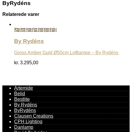
ByRydéns
Relaterede varer
Køb Hos Luxlight.dk
By Rydéns
Gross Amber Guld Ø50cm Loftlampe – By Rydéns
kr.
3.295,00
Artemide
Belid
Bestlite
By Rydéns
ByRydéns
Clausen Creations
CPH Lighting
Danlamp