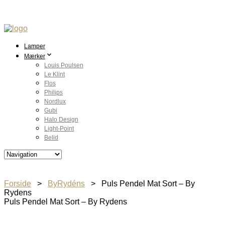
Lamper
Mærker
Louis Poulsen
Le Klint
Flos
Philips
Nordlux
Gubi
Halo Design
Light-Point
Belid
Forside
>
ByRydéns
> Puls Pendel Mat Sort – By
Rydens
Puls Pendel Mat Sort – By Rydens