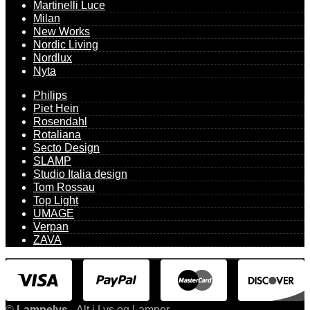
Martinelli Luce
Milan
New Works
Nordic Living
Nordlux
Nyta
Philips
Piet Hein
Rosendahl
Rotaliana
Secto Design
SLAMP
Studio Italia design
Tom Rossau
Top Light
UMAGE
Verpan
ZAVA
©
Lampelys
- Alt i Lys og Lamper