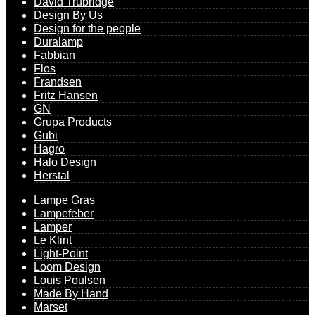
David Trubridge
Design By Us
Design for the people
Duralamp
Fabbian
Flos
Frandsen
Fritz Hansen
GN
Grupa Products
Gubi
Hagro
Halo Design
Herstal
Lampe Gras
Lampefeber
Lamper
Le Klint
Light-Point
Loom Design
Louis Poulsen
Made By Hand
Marset