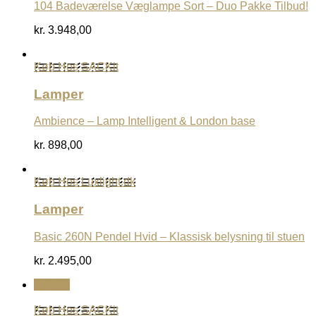
104 Badeværelse Væglampe Sort – Duo Pakke Tilbud!
kr.
3.948,00
Køb Hos SACKit
Lamper
Ambience – Lamp Intelligent & London base
kr.
898,00
Køb Hos Luxlight.dk
Lamper
Basic 260N Pendel Hvid – Klassisk belysning til stuen
kr.
2.495,00
Udsalg
Køb Hos SACKit