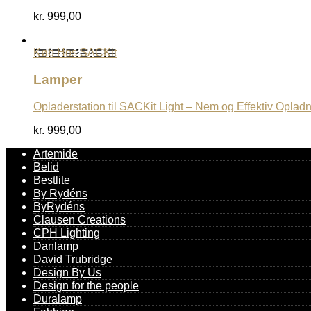
kr.
999,00
Køb Hos SACKit
Lamper
Opladerstation til SACKit Light – Nem og Effektiv Oplad
kr.
999,00
Artemide
Belid
Bestlite
By Rydéns
ByRydéns
Clausen Creations
CPH Lighting
Danlamp
David Trubridge
Design By Us
Design for the people
Duralamp