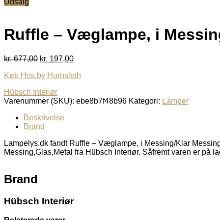
Udsalg
pris
pris
var:
er:
kr. 677,00.
kr. 197,00.
Ruffle – Væglampe, i Messin
Den
Den
kr.
677,00
kr.
197,00
oprindelige
aktuelle
Køb Hos by Hornsleth
pris
pris
var:
er:
Hübsch Interiør
kr. 677,00.
kr. 197,00.
Varenummer (SKU):
ebe8b7f48b96
Kategori:
Lamper
Beskrivelse
Brand
Lampelys.dk fandt Ruffle – Væglampe, i Messing/Klar Messing
Messing,Glas,Metal fra Hübsch Interiør. Såfremt varen er på la
Brand
Hübsch Interiør