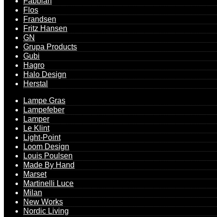
Fabbian
Flos
Frandsen
Fritz Hansen
GN
Grupa Products
Gubi
Hagro
Halo Design
Herstal
Lampe Gras
Lampefeber
Lamper
Le Klint
Light-Point
Loom Design
Louis Poulsen
Made By Hand
Marset
Martinelli Luce
Milan
New Works
Nordic Living