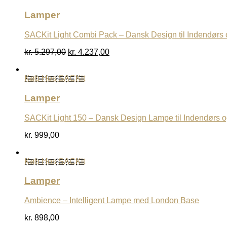
Lamper
SACKit Light Combi Pack – Dansk Design til Indendørs
Den
Den
kr.
5.297,00
kr.
4.237,00
oprindelige
aktuelle
pris
pris
Køb Hos SACKit
var:
er:
kr. 5.297,00.
kr. 4.237,00.
Lamper
SACKit Light 150 – Dansk Design Lampe til Indendørs 
kr.
999,00
Køb Hos SACKit
Lamper
Ambience – Intelligent Lampe med London Base
kr.
898,00