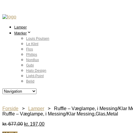
Lamper
Mærker
Louis Poulsen
Le Klint
Flos
Philips
Nordlux
Gubi
Halo Design
Light-Point
Belid
Forside
>
Lamper
> Ruffle – Væglampe, i Messing/Klar Me
Ruffle – Væglampe, i Messing/Klar Messing,Glas,Metal
Den
Den
kr.
677,00
kr.
197,00
oprindelige
aktuelle