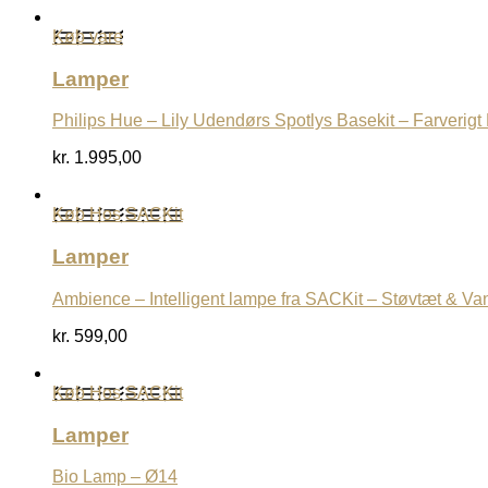
Køb vare
Lamper
Philips Hue – Lily Udendørs Spotlys Basekit – Farverigt
kr.
1.995,00
Køb Hos SACKit
Lamper
Ambience – Intelligent lampe fra SACKit – Støvtæt & Va
kr.
599,00
Køb Hos SACKit
Lamper
Bio Lamp – Ø14