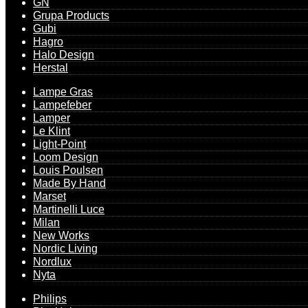
GN
Grupa Products
Gubi
Hagro
Halo Design
Herstal
Lampe Gras
Lampefeber
Lamper
Le Klint
Light-Point
Loom Design
Louis Poulsen
Made By Hand
Marset
Martinelli Luce
Milan
New Works
Nordic Living
Nordlux
Nyta
Philips