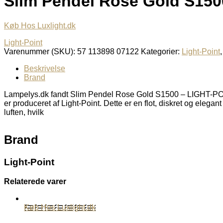
Slim Pendel Rose Gold S15
Køb Hos Luxlight.dk
Light-Point
Varenummer (SKU):
57 113898 07122
Kategorier:
Light-Point
Beskrivelse
Brand
Lampelys.dk fandt Slim Pendel Rose Gold S1500 – LIGHT-POINT
er produceret af Light-Point. Dette er en flot, diskret og eleg
luften, hvilk
Brand
Light-Point
Relaterede varer
Køb Hos Luxlight.dk