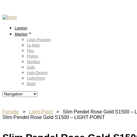
Lamper
Mærker
Louis Poulsen
Le Klint
Flos
Philips
Nordlux
Gubi
Halo Design
Light-Point
Belid
Forside
>
Light-Point
> Slim Pendel Rose Gold S1500 – 
Slim Pendel Rose Gold S1500 – LIGHT-POINT