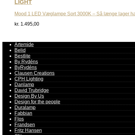
LIGHT
Mood 1 LED Væglampe Sort 3000K – Så længe lager h
kr.
1.495,00
Artemide
Belid
Bestlite
By Rydéns
ByRydéns
Clausen Creations
CPH Lighting
Danlamp
David Trubridge
Design By Us
Design for the people
Duralamp
Fabbian
Flos
Frandsen
Fritz Hansen