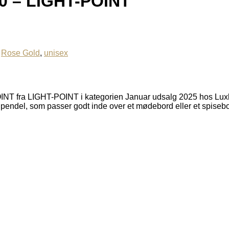
00 – LIGHT-POINT
,
Rose Gold
,
unisex
 fra LIGHT-POINT i kategorien Januar udsalg 2025 hos Luxligh
ant pendel, som passer godt inde over et mødebord eller et spiseb