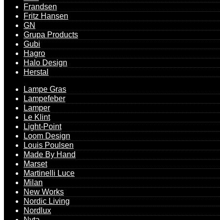
Frandsen
Fritz Hansen
GN
Grupa Products
Gubi
Hagro
Halo Design
Herstal
Lampe Gras
Lampefeber
Lamper
Le Klint
Light-Point
Loom Design
Louis Poulsen
Made By Hand
Marset
Martinelli Luce
Milan
New Works
Nordic Living
Nordlux
Nyta