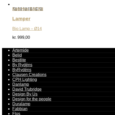
Køb Hos SACKit
Lamper
Bio Lamp – Ø14
kr.
999,00
Artemide
Belid
Bestlite
By Rydéns
ByRydéns
Clausen Creations
CPH Lighting
Danlamp
David Trubridge
Design By Us
Design for the people
Duralamp
Fabbian
Flos