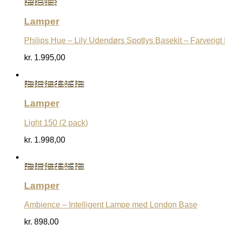
Køb vare
Lamper
Philips Hue – Lily Udendørs Spotlys Basekit – Farverigt
kr.
1.995,00
Køb Hos SACKit
Lamper
Light 150 (2 pack)
kr.
1.998,00
Køb Hos SACKit
Lamper
Ambience – Intelligent Lampe med London Base
kr.
898,00