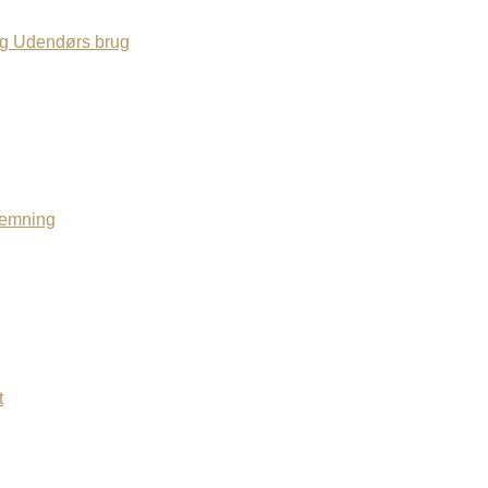
og Udendørs brug
temning
t