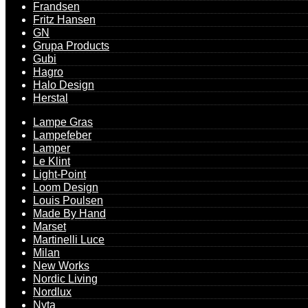
Frandsen
Fritz Hansen
GN
Grupa Products
Gubi
Hagro
Halo Design
Herstal
Lampe Gras
Lampefeber
Lamper
Le Klint
Light-Point
Loom Design
Louis Poulsen
Made By Hand
Marset
Martinelli Luce
Milan
New Works
Nordic Living
Nordlux
Nyta