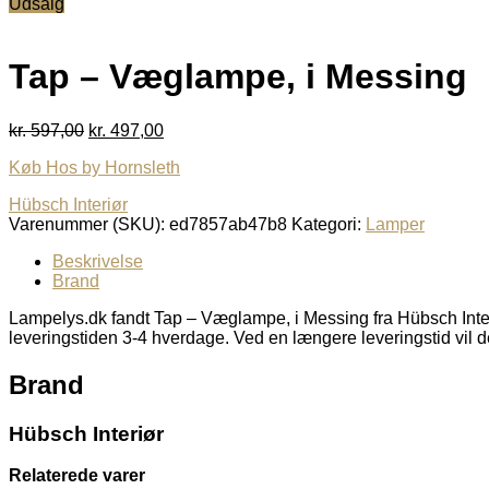
Udsalg
pris
pris
var:
er:
kr. 597,00.
kr. 497,00.
Tap – Væglampe, i Messing
Den
Den
kr.
597,00
kr.
497,00
oprindelige
aktuelle
Køb Hos by Hornsleth
pris
pris
var:
er:
Hübsch Interiør
kr. 597,00.
kr. 497,00.
Varenummer (SKU):
ed7857ab47b8
Kategori:
Lamper
Beskrivelse
Brand
Lampelys.dk fandt Tap – Væglampe, i Messing fra Hübsch Inter
leveringstiden 3-4 hverdage. Ved en længere leveringstid vil d
Brand
Hübsch Interiør
Relaterede varer