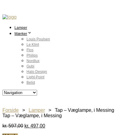
Lamper
Mærker
Louis Poulsen
Le Klint
Flos
Philips
Nordlux
Gubi
Halo Design
Light-Point
Belid
Forside
>
Lamper
> Tap – Væglampe, i Messing
Tap – Væglampe, i Messing
Den
Den
kr.
597,00
kr.
497,00
oprindelige
aktuelle