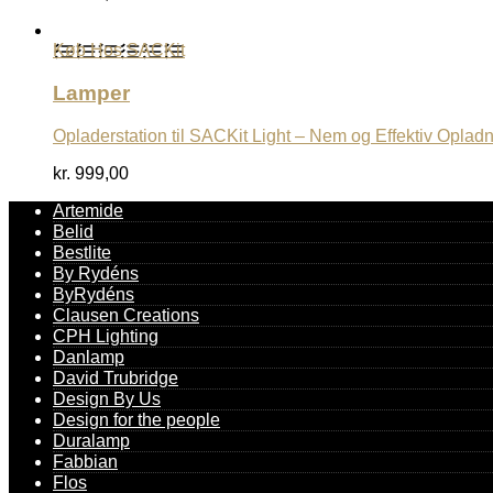
Køb Hos SACKit
Lamper
Opladerstation til SACKit Light – Nem og Effektiv Oplad
kr.
999,00
Artemide
Belid
Bestlite
By Rydéns
ByRydéns
Clausen Creations
CPH Lighting
Danlamp
David Trubridge
Design By Us
Design for the people
Duralamp
Fabbian
Flos