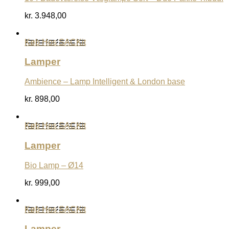
kr.
3.948,00
Køb Hos SACKit
Lamper
Ambience – Lamp Intelligent & London base
kr.
898,00
Køb Hos SACKit
Lamper
Bio Lamp – Ø14
kr.
999,00
Køb Hos SACKit
Lamper