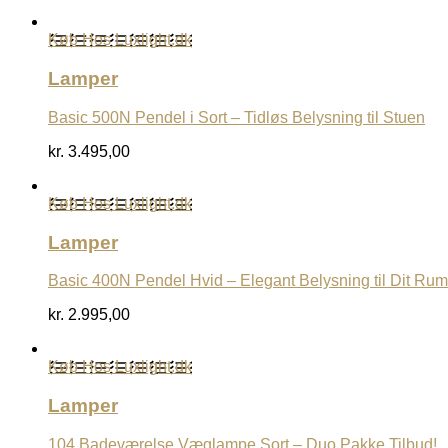
Køb Hos Luxlight.dk
Lamper
Basic 500N Pendel i Sort – Tidløs Belysning til Stuen
kr.
3.495,00
Køb Hos Luxlight.dk
Lamper
Basic 400N Pendel Hvid – Elegant Belysning til Dit Rum
kr.
2.995,00
Køb Hos Luxlight.dk
Lamper
104 Badeværelse Væglampe Sort – Duo Pakke Tilbud!