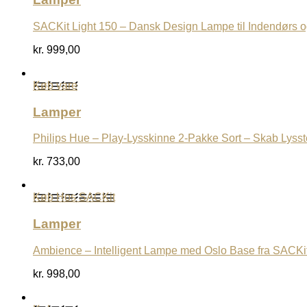
SACKit Light 150 – Dansk Design Lampe til Indendørs 
kr.
999,00
Køb vare
Lamper
Philips Hue – Play-Lysskinne 2-Pakke Sort – Skab Lyss
kr.
733,00
Køb Hos SACKit
Lamper
Ambience – Intelligent Lampe med Oslo Base fra SACKi
kr.
998,00