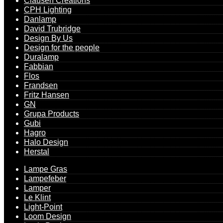
Clausen Creations
CPH Lighting
Danlamp
David Trubridge
Design By Us
Design for the people
Duralamp
Fabbian
Flos
Frandsen
Fritz Hansen
GN
Grupa Products
Gubi
Hagro
Halo Design
Herstal
Lampe Gras
Lampefeber
Lamper
Le Klint
Light-Point
Loom Design