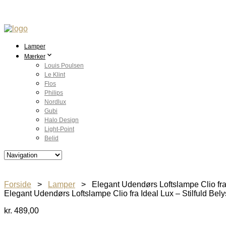
Lamper
Mærker
Louis Poulsen
Le Klint
Flos
Philips
Nordlux
Gubi
Halo Design
Light-Point
Belid
Forside
>
Lamper
> Elegant Udendørs Loftslampe Clio fra I
Elegant Udendørs Loftslampe Clio fra Ideal Lux – Stilfuld Bel
kr.
489,00