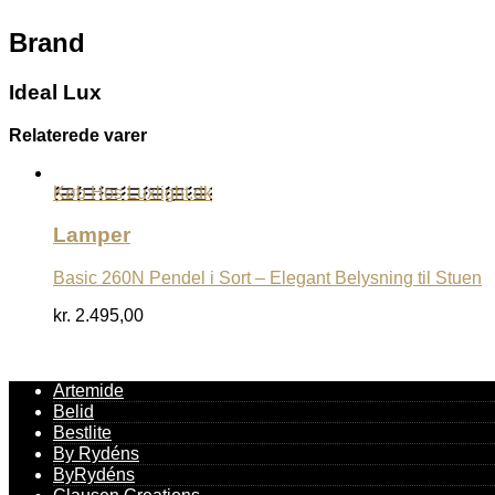
Brand
Ideal Lux
Relaterede varer
Køb Hos Luxlight.dk
Lamper
Basic 260N Pendel i Sort – Elegant Belysning til Stuen
kr.
2.495,00
Artemide
Belid
Bestlite
By Rydéns
ByRydéns